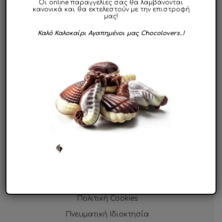
Ηλεκτρονικό Κατάστημα
Οι online παραγγελίες σας θα λαμβάνονται
κανονικά και θα εκτελεστούν με την επιστροφή
μας!
Χονδρική
Καλό Καλοκαίρι Αγαπημένοι μας Chocolovers..!
Ποιότητα | Πιστοποίηση ISO
Events & Festivals
Ιστορικό Παραγγελιών
Ο Λογαριασμός μου
Λίστα Επιθυμιών
Επικοινωνία
ΧΡΗΣΙΜΑ
Όροι Χρήσης
Ασφάλεια Συναλλαγών
Πολιτική Cookies
Πνευματική Ιδιοκτησία