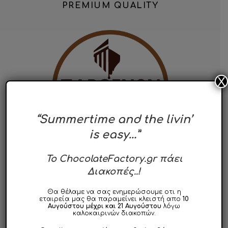
PREMIUM QUALITY
X
“Summertime and the livin’
is easy…”
To ChocolateFactory.gr πάει
Διακοπές..!
ΠΟΙΟΙ ΕΙΜΑΣΤΕ
Θα θέλαμε να σας ενημερώσουμε οτι η
Ποιοι Είμαστε
εταιρεία μας θα παραμείνει κλειστή απο
10
Αυγούστου μέχρι και 21 Αυγούστου
λόγω
καλοκαιρινών διακοπών.
Η Φιλοσοφία μας