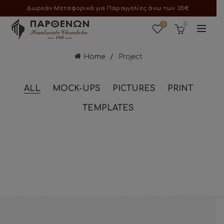
Δωρεάν Μεταφορικά για Παραγγελίες άνω των 35€
0
0
Home
Project
ALL
MOCK-UPS
PICTURES
PRINT
TEMPLATES