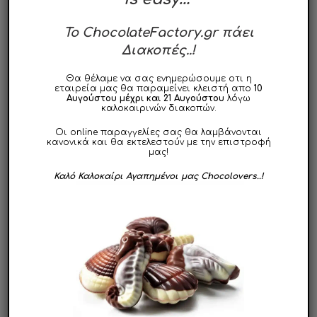
To ChocolateFactory.gr πάει
Διακοπές..!
Θα θέλαμε να σας ενημερώσουμε οτι η
εταιρεία μας θα παραμείνει κλειστή απο
10
Αυγούστου μέχρι και 21 Αυγούστου
λόγω
καλοκαιρινών διακοπών.
Οι online παραγγελίες σας θα λαμβάνονται
κανονικά και θα εκτελεστούν με την επιστροφή
μας!
Κουφέτα Σοκολάτας
Κουφέτα Σοκολάτας
Καλό Καλοκαίρι Αγαπημένοι μας Chocolovers..!
Salted Almond
Μπανάνα
15.90
€
15.90
€