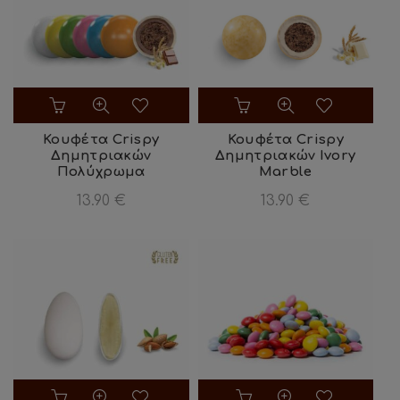
επιλεγούν
στη
σελίδα
του
προϊόντος
Κουφέτα Crispy
Κουφέτα Crispy
Δημητριακών
Δημητριακών Ivory
Πολύχρωμα
Marble
13.90
€
13.90
€
Αυτό
Αυτό