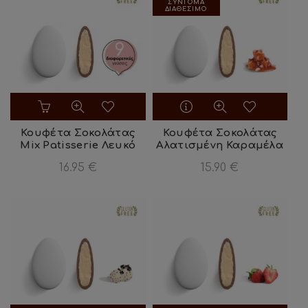
ΣΥΝΤΟΜΑ
μπορούν
ΔΙΑΘΕΣΙΜΟ
να
επιλεγούν
στη
σελίδα
του
προϊόντος
Κουφέτα Σοκολάτας
Κουφέτα Σοκολάτας
Mix Patisserie Λευκό
Αλατισμένη Καραμέλα
16.95
€
15.90
€