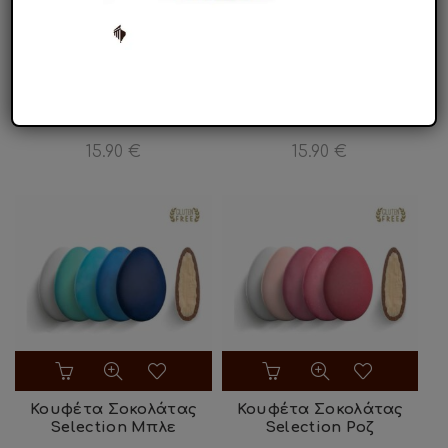
Κουφέτα Σοκολάτας
Κουφέτα Σοκολάτας
Ricotta Pera
Μπισκότο
15.90
€
15.90
€
Κουφέτα Σοκολάτας
Κουφέτα Σοκολάτας
Selection Μπλε
Selection Ροζ