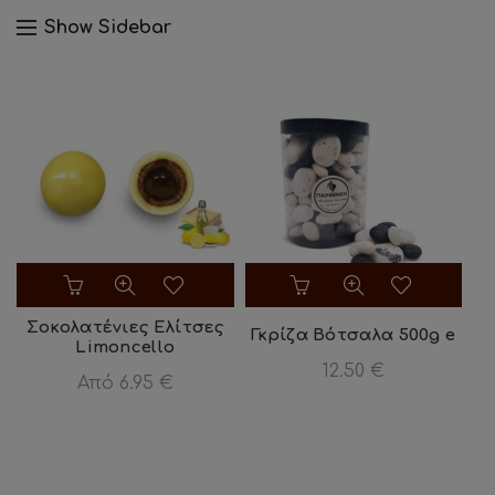
Show Sidebar
Αυτό
το
προϊόν
Σοκολατένιες Ελίτσες
Γκρίζα Βότσαλα 500g e
Limoncello
έχει
12.50
€
πολλαπλές
Από
6.95
€
παραλλαγές.
Οι
επιλογές
μπορούν
να