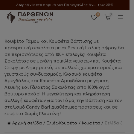
Δωρεάν Μεταφορικά για Παραγγελίες άνω των 35€
0
0
Κουφέτα Γάμου
και
Κουφέτα Βάπτισης
με
πραγματική σοκολάτα με αυθεντική Ιταλική σφραγίδα
σε περισσότερες από
100+ επιλογές
! Κουφέτα
Σοκολάτας σε μεγάλη ποικιλία γεύσεων και Κουφέτα
Crispy με Δημητριακά, σε πολλούς χρωματισμούς και
γευστικούς συνδυασμούς.
Κλασικά κουφέτα
Αμυγδάλου
, και
Κουφέτα Αμυγδάλου με γέμιση
Λευκής και Γάλακτος Σοκολάτας
απο
100%
αγνό
βούτυρο κακάο!
Η μεγαλύτερη και πληρέστερη
συλλογή κουφέτων για τον Γάμο, την Βάπτιση και τον
στολισμό Candy Bar! Διαθέσιμες
προτάσεις και σε
κουφέτα
Χωρίς Γλουτένη !
Αρχική σελίδα
Ελιές-Κουφέτα
Κουφέτα
Σελίδα 3