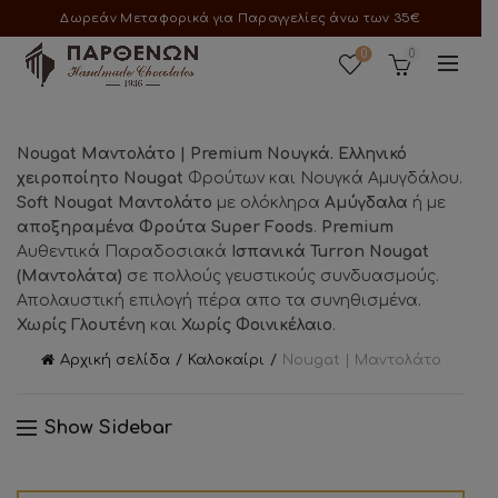
Δωρεάν Μεταφορικά για Παραγγελίες άνω των 35€
0
0
Nougat Μαντολάτο | Premium Νουγκά. Ελληνικό
χειροποίητο Nougat
Φρούτων και Νουγκά Αμυγδάλου.
Soft Nougat Μαντολάτο
με ολόκληρα
Aμύγδαλα
ή με
αποξηραμένα Φρούτα Super Foods
.
Premium
Αυθεντικά Παραδοσιακά
Ισπανικά Turrοn Nougat
(Μαντολάτα)
σε πολλούς γευστικούς συνδυασμούς.
Απολαυστική επιλογή πέρα απο τα συνηθισμένα.
Χωρίς Γλουτένη
και
Χωρίς Φοινικέλαιο
.
Αρχική σελίδα
Καλοκαίρι
Nougat | Μαντολάτο
Show Sidebar