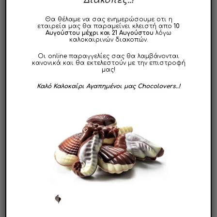
Θα θέλαμε να σας ενημερώσουμε οτι η
εταιρεία μας θα παραμείνει κλειστή απο
10
Αυγούστου μέχρι και 21 Αυγούστου
λόγω
καλοκαιρινών διακοπών.
ΠΟΙΟΙ ΕΙΜΑΣΤΕ
Οι online παραγγελίες σας θα λαμβάνονται
κανονικά και θα εκτελεστούν με την επιστροφή
μας!
Ποιοι Είμαστε
Καλό Καλοκαίρι Αγαπημένοι μας Chocolovers..!
Η Φιλοσοφία μας
Ηλεκτρονικό Κατάστημα
Χονδρική
Ποιότητα | Πιστοποίηση ISO
Events & Festivals
Ιστορικό Παραγγελιών
Ο Λογαριασμός μου
Λίστα Επιθυμιών