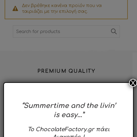
Δεν βρέθηκε κανένα προϊόν που να
ταιριάζει με την επιλογή σας.
Search
for:
PREMIUM QUALITY
X
“Summertime and the livin’
is easy…”
To ChocolateFactory.gr πάει
Διακοπές..!