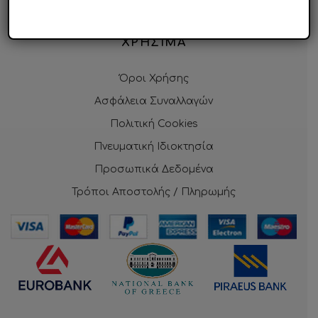
Επικοινωνία
ΧΡΗΣΙΜΑ
Όροι Χρήσης
Ασφάλεια Συναλλαγών
Πολιτική Cookies
Πνευματική Ιδιοκτησία
Προσωπικά Δεδομένα
Τρόποι Αποστολής / Πληρωμής