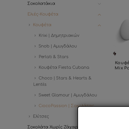
Σοκολατάκια
Ελιές-Κουφέτα
Κουφέτα
Krixi | Δημητριακών
Snob | Αμυγδάλου
Perlati & Stars
Κουφέ
Κουφέτα Fiesta Cubana
Mix P
Choco | Stars & Hearts &
Lentils
Sweet Glamour | Αμυγδάλου
CiocoPassion | Σοκολάτας
Ελίτσες
Σοκολάτα Χωρίς Ζάχαρη