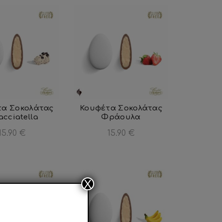
τα Σοκολάτας
Κουφέτα Σοκολάτας
acciatella
Φράουλα
15.90
€
15.90
€
X