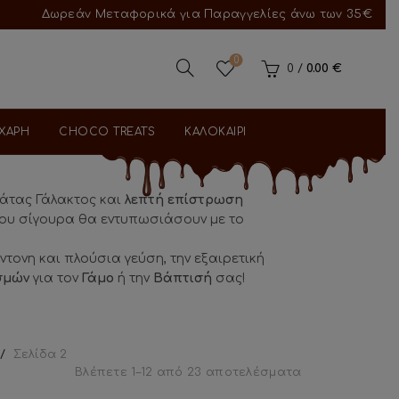
Δωρεάν Μεταφορικά για Παραγγελίες άνω των 35€
0
0
/
0.00
€
ΑΧΑΡΗ
CHOCO TREATS
ΚΑΛΟΚΑΙΡΙ
άτας Γάλακτος και
λεπτή επίστρωση
 που σίγουρα θα εντυπωσιάσουν με το
τονη και πλούσια γεύση, την εξαιρετική
σμών
για τον
Γάμο
ή την
Βάπτισή
σας!
Σελίδα 2
Βλέπετε 1–12 από 23 αποτελέσματα