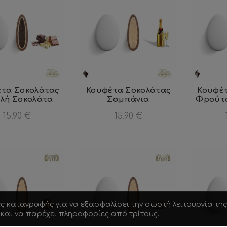
τα Σοκολάτας
Κουφέτα Σοκολάτας
Κουφέ
πλή Σοκολάτα
Σαμπάνια
Φρούτα
15.90
€
15.90
€
ες καταγραφής για να εξασφαλίσει την σωστή λειτουργία της
ς και να παρέχει πληροφορίες από τρίτους.