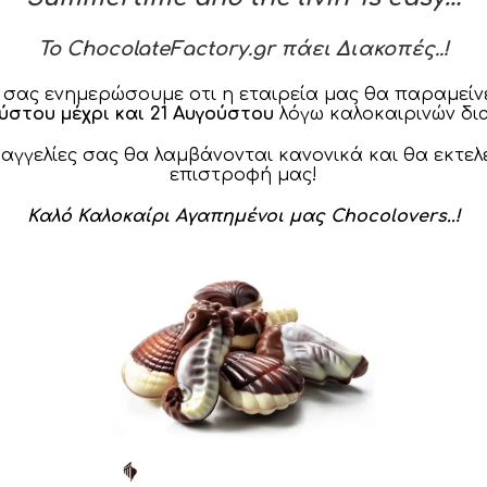
To ChocolateFactory.gr πάει Διακοπές..!
 σας ενημερώσουμε οτι η εταιρεία μας θα παραμείνε
τα Σοκολάτας
Κουφέτα Σοκολάτας
Κουφέ
ούστου μέχρι και 21 Αυγούστου
λόγω καλοκαιρινών δι
Tiramisu
Πολύχρωμα Rainbow
Sal
Colors
ραγγελίες σας θα λαμβάνονται κανονικά και θα εκτελ
15.90
€
επιστροφή μας!
15.90
€
Καλό Καλοκαίρι Αγαπημένοι μας Chocolovers..!
τα Σοκολάτας
Κουφέτα Σοκολάτας
Κουφέ