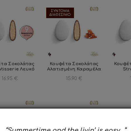
ΣΥΝΤΟΜΑ
ΔΙΑΘΕΣΙΜΟ
τα Σοκολάτας
Κουφέτα Σοκολάτας
Κουφέ
atisserie Λευκό
Αλατισμένη Καραμέλα
Str
16.95
€
15.90
€
“Summertime and the livin’ is easy…”