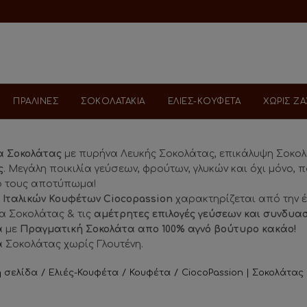
ΠΡΑΛΙΝΕΣ
ΣΟΚΟΛΑΤΑΚΙΑ
ΕΛΙΕΣ-ΚΟΥΦΕΤΑ
ΧΩΡΙΣ Ζ
α Σοκολάτας
με πυρήνα Λευκής Σοκολάτας, επικάλυψη Σοκολ
ς
. Μεγάλη ποικιλία γεύσεων, φρούτων, γλυκών και όχι μόνο,
ό τους αποτύπωμα!
ά
Ιταλικών Κουφέτων Ciocopassion
χαρακτηρίζεται από την έν
α Σοκολάτας & τις
αμέτρητες επιλογές γεύσεων
και συνδυα
 με
Πραγματική Σοκολάτα απο 100% αγνό βούτυρο κακάο!
 Σοκολάτας χωρίς Γλουτένη.
ή σελίδα
Ελιές-Κουφέτα
Κουφέτα
CiocoPassion | Σοκολάτας