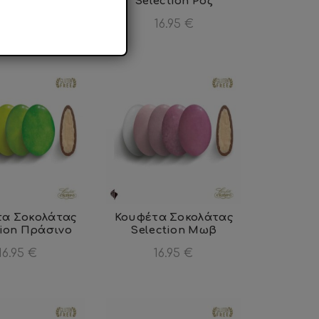
ction Μπλε
Selection Ροζ
16.95
€
16.95
€
τα Σοκολάτας
Κουφέτα Σοκολάτας
tion Πράσινο
Selection Μωβ
16.95
€
16.95
€