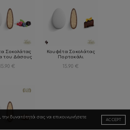
τα Σοκολάτας
Κουφέτα Σοκολάτας
 του Δάσους
Πορτοκάλι
15.90
€
15.90
€
, την δυνατότητά σας να επικοινωνήσετε
ACCEPT