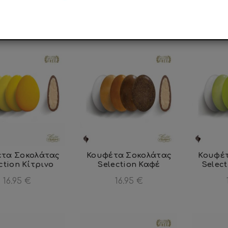
icotta Pera
Μπισκότο
Sele
15.90
€
15.90
€
τα Σοκολάτας
Κουφέτα Σοκολάτας
Κουφέ
ction Κίτρινο
Selection Καφέ
Selec
16.95
€
16.95
€