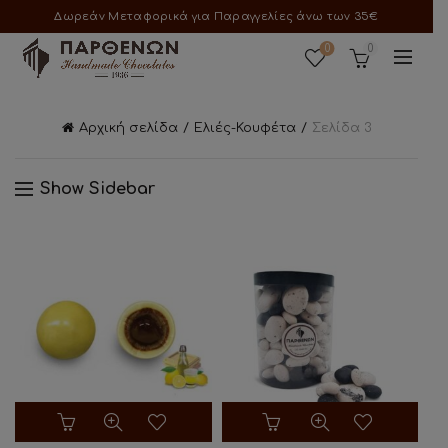
Δωρεάν Μεταφορικά για Παραγγελίες άνω των 35€
0
0
Αρχική σελίδα
Ελιές-Κουφέτα
Σελίδα 3
Show Sidebar
Αυτό
το