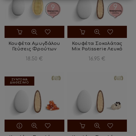
επιλεγούν
επιλεγούν
στη
στη
σελίδα
σελίδα
του
του
προϊόντος
προϊόντος
Κουφέτα Αμυγδάλου
Κουφέτα Σοκολάτας
Γεύσεις Φρούτων
Mix Patisserie Λευκό
18.50
€
16.95
€
ΣΥΝΤΟΜΑ
ΔΙΑΘΕΣΙΜΟ