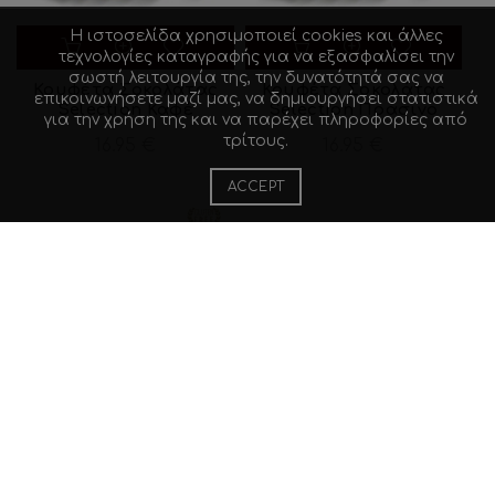
Η ιστοσελίδα χρησιμοποιεί cookies και άλλες
τεχνολογίες καταγραφής για να εξασφαλίσει την
σωστή λειτουργία της, την δυνατότητά σας να
Κουφέτα Σοκολάτας
Κουφέτα Σοκολάτας
επικοινωνήσετε μαζί μας, να δημιουργήσει στατιστικά
Selection Καφέ
Selection Πράσινο
για την χρήση της και να παρέχει πληροφορίες από
τρίτους.
16.95
€
16.95
€
ACCEPT
Κουφέτα Σοκολάτας
Κουφέτα Σοκολάτας
Selection Μωβ
Τριπλή Σοκολάτα
16.95
€
15.90
€