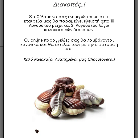
συνδυασμό με κομμάτια ολόκληρου καβουρδισμένου
Διακοπές..!
Αμυγδάλου.
Θα θέλαμε να σας ενημερώσουμε οτι η
Φυλάσσεται σε δροσερό και ξηρό μέρος, μακριά από
εταιρεία μας θα παραμείνει κλειστή απο
10
Αυγούστου μέχρι και 21 Αυγούστου
λόγω
εστίες θερμότητας.
καλοκαιρινών διακοπών.
Οι online παραγγελίες σας θα λαμβάνονται
κανονικά και θα εκτελεστούν με την επιστροφή
μας!
Καλό Καλοκαίρι Αγαπημένοι μας Chocolovers..!
ΣΧΕΤΙΚΑ ΠΡΟΪΟΝΤΑ
Αυτό
Αυτό
το
το