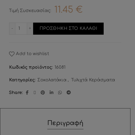
11.45
€
Τιμή Συσκευασίας:
Βραχάκι Υγείας Αμυγδάλου ποσότητα
ΠΡΟΣΘΗΚΗ ΣΤΟ ΚΑΛΑΘΙ
Add to wishlist
Κωδικός προϊόντος:
16081
Κατηγορίες:
Σοκολατάκια
,
Τυλιχτά Κεράσματα
Share
Περιγραφή