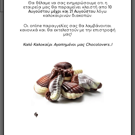
Θα θέλαμε να σας ενημερώσουμε οτι η
εταιρεία μας θα παραμείνει κλειστή απο
10
Αυγούστου μέχρι και 21 Αυγούστου
λόγω
καλοκαιρινών διακοπών.
Οι online παραγγελίες σας θα λαμβάνονται
ΣΧΕΤΙΚΑ ΠΡΟΪΟΝΤΑ
κανονικά και θα εκτελεστούν με την επιστροφή
μας!
Καλό Καλοκαίρι Αγαπημένοι μας Chocolovers..!
ΣΥΝΤΟΜΑ
ΣΥΝΤΟΜΑ
ΔΙΑΘΕΣΙΜΟ
ΔΙΑΘΕΣΙΜΟ
Αυτό
Αυτό
το
το
προϊόν
προϊόν
Σοκολατένια
Σοκολατένιο Αυγό
Αυγουλάκια Υγείας
έχει
PolkaDot 200g e
έχει
πολλαπλές
πολλαπλές
Από
6.90
€
Από
10.90
€
παραλλαγές.
παραλλαγές.
Οι
Οι