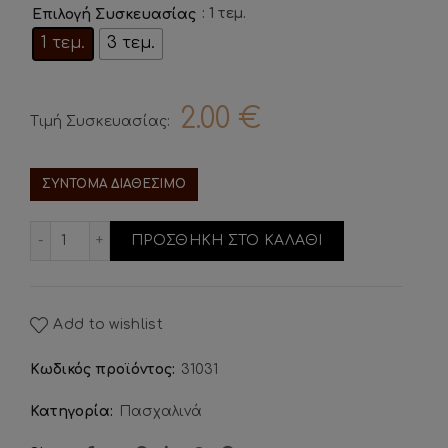
: 1 τεμ.
Επιλογή Συσκευασίας
1 τεμ.
3 τεμ.
2.00
€
Τιμή Συσκευασίας:
ΣΥΝΤΟΜΑ ΔΙΑΘΕΣΙΜΟ
Σοκολατένιο Γλειφιτζούρι Κουνελάκι ποσότητα
ΠΡΟΣΘΗΚΗ ΣΤΟ ΚΑΛΑΘΙ
Add to wishlist
Κωδικός προϊόντος:
31031
Κατηγορία:
Πασχαλινά