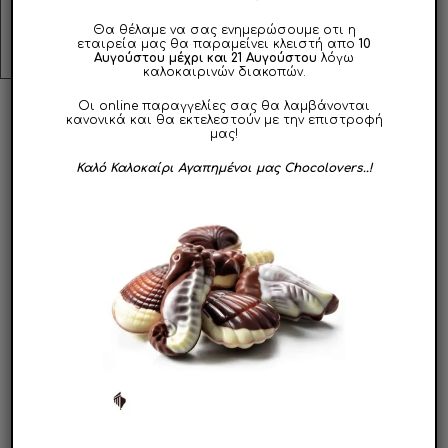
εστίες θερμότητας.
Θα θέλαμε να σας ενημερώσουμε οτι η
εταιρεία μας θα παραμείνει κλειστή απο
10
Αυγούστου μέχρι και 21 Αυγούστου
λόγω
καλοκαιρινών διακοπών.
Οι online παραγγελίες σας θα λαμβάνονται
κανονικά και θα εκτελεστούν με την επιστροφή
ΣΧΕΤΙΚΑ ΠΡΟΪΟΝΤΑ
μας!
Καλό Καλοκαίρι Αγαπημένοι μας Chocolovers..!
ΣΥΝΤΟΜΑ
ΣΥΝΤΟΜΑ
ΔΙΑΘΕΣΙΜΟ
ΔΙΑΘΕΣΙΜΟ
Αυτό
Αυτό
το
το
προϊόν
προϊόν
Πασχαλινά
Πασχαλινά
Σοκολατένια
έχει
Σοκολατάκια
έχει
Γλειφιτζούρια Easter
Φιγούρες 140g e
πολλαπλές
πολλαπλές