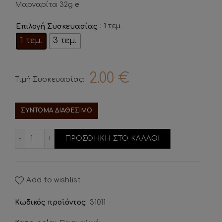
Μαργαρίτα 32g
e
: 1 τεμ.
Επιλογή Συσκευασίας
1 τεμ.
3 τεμ.
2.00
€
Τιμή Συσκευασίας:
ΣΥΝΤΟΜΑ ΔΙΑΘΕΣΙΜΟ
Σοκολατένιο Γλειφιτζούρι Μαργαρίτα ποσότητα
ΠΡΟΣΘΗΚΗ ΣΤΟ ΚΑΛΑΘΙ
Add to wishlist
Κωδικός προϊόντος:
31011