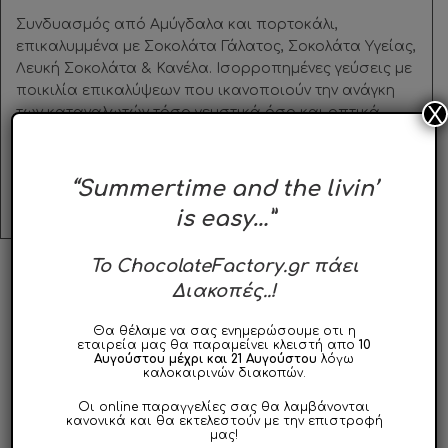
Συνδυασμός από Αμύγδαλα και πορτοκάλι,
επικαλυμμένα με Σοκολάτα Γάλατος, Σοκολάτα Υγείας,
Λευκή Σοκολάτα & Κανέλα. Ισορροπημένες γεύσεις με
ποικιλία επικαλύψεων που ικανοποιούν την ανάγκη
X
των καταναλωτών τόσο γευστικά όσο και οπτικά.
Φυλάσσεται σε δροσερό και ξηρό μέρος, μακριά από
εστίες θερμότητας.
“Summertime and the livin’
is easy…”
To ChocolateFactory.gr πάει
Διακοπές..!
ΣΧΕΤΙΚΑ ΠΡΟΪΟΝΤΑ
Θα θέλαμε να σας ενημερώσουμε οτι η
εταιρεία μας θα παραμείνει κλειστή απο
10
Αυγούστου μέχρι και 21 Αυγούστου
λόγω
ΣΥΝΤΟΜΑ
καλοκαιρινών διακοπών.
ΔΙΑΘΕΣΙΜΟ
Οι online παραγγελίες σας θα λαμβάνονται
κανονικά και θα εκτελεστούν με την επιστροφή
μας!