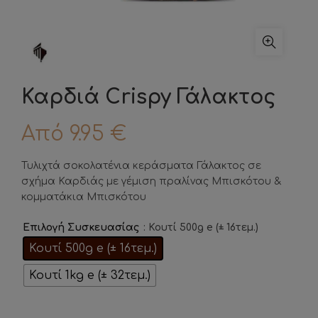
Καρδιά Crispy Γάλακτος
Από
9.95
€
Τυλιχτά σοκολατένια κεράσματα Γάλακτος σε
σχήμα Καρδιάς με γέμιση πραλίνας Μπισκότου &
κομματάκια Μπισκότου
: Κουτί 500g e (± 16τεμ.)
Επιλογή Συσκευασίας
Κουτί 500g e (± 16τεμ.)
Κουτί 1kg e (± 32τεμ.)