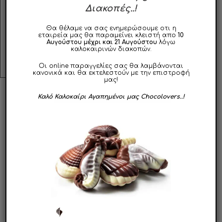
σε συνδυασμό με γέμιση πραλίνας Μπισκότου και
Διακοπές..!
κομματάκια μπισκότο.
Θα θέλαμε να σας ενημερώσουμε οτι η
εταιρεία μας θα παραμείνει κλειστή απο
10
Φυλάσσεται σε δροσερό και ξηρό μέρος, μακριά από
Αυγούστου μέχρι και 21 Αυγούστου
λόγω
εστίες θερμότητας.
καλοκαιρινών διακοπών.
Οι online παραγγελίες σας θα λαμβάνονται
κανονικά και θα εκτελεστούν με την επιστροφή
μας!
Καλό Καλοκαίρι Αγαπημένοι μας Chocolovers..!
ΣΧΕΤΙΚΑ ΠΡΟΪΟΝΤΑ
Αυτό
Αυτό
το
το