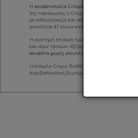
Η
κουφετοποιΐα Crispo ιδρύθηκε το 189Ο
στη Ν
της παραγωγής, η Crispo κατάφερε να εδραιωθε
με ενθουσιασμό και αφοσίωση, με αποτέλεσμα 
ικανότητα 47 τόνων καθημερινά και εξαγωγές 
Η αυστηρή επιλογή πρώτων υλών σε συνδυασμό 
και νέων τάσεων. Αξίζει να σημειωθεί ότι είναι 
κουφέτα χωρίς γλουτένη.
Η εταιρία Crispo διαθέτει
πιστοποιητικά όπως B
περιβαλλοντική βιωσιμότητα.