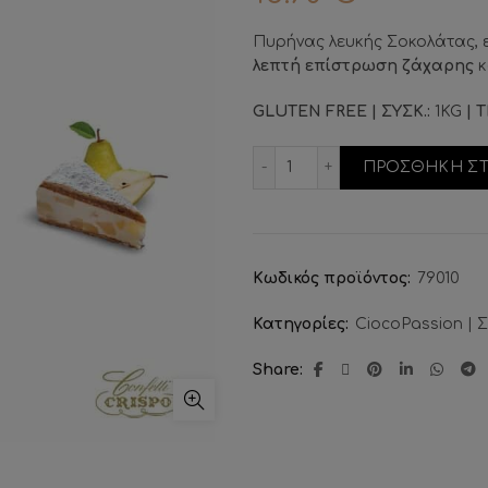
Πυρήνας λευκής Σοκολάτας, 
λεπτή επίστρωση ζάχαρης
κ
GLUTEN FREE | ΣΥΣΚ.:
1KG
| Τ
Κουφέτα Σοκολάτας Ric
ΠΡΟΣΘΗΚΗ ΣΤ
Κωδικός προϊόντος:
79010
Κατηγορίες:
CiocoPassion | 
Share