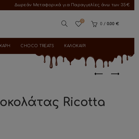
Δωρεάν Μεταφορικά για Παραγγελίες άνω των 35€
0
0
/
0.00
€
ΑΧΑΡΗ
CHOCO TREATS
ΚΑΛΟΚΑΙΡΙ
οκολάτας Ricotta