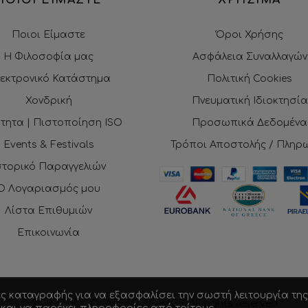
Ποιοι Είμαστε
Όροι Χρήσης
Η Φιλοσοφία μας
Ασφάλεια Συναλλαγών
εκτρονικό Κατάστημα
Πολιτική Cookies
Χονδρική
Πνευματική Ιδιοκτησία
τητα | Πιστοποίηση ISO
Προσωπικά Δεδομένα
Events & Festivals
Τρόποι Αποστολής / Πληρ
στορικό Παραγγελιών
Ο Λογαριασμός μου
Λίστα Επιθυμιών
Επικοινωνία
ες καταγραφής για να εξασφαλίσει την σωστή λειτουργία της
© 2026
CHOCOLATEFACTORY.GR
. All rights reserved