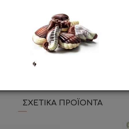
άπολη με κύριο σκοπό την παραγωγή κουφέτων. Με τον επαγγ
ί στην Ιταλία αλλά και παγκοσμίως ως κορυφαίος παραγωγός
να διαθέτει σήμερα δύο μονάδες παραγωγής, συνολικής επ
σε περισσότερες από 5Ο χώρες σε όλο τον κόσμο.
με την τεχνογνωσία που πέρασε από γενιά σε γενιά οδήγη
η
πρώτη κουφετοποιΐα που δημιούργησε κουφέτα σοκολάτ
RC, IFS, ISO 22005, HALAL, HACCP, ISO 9001
και η διαδικασ
ΣΧΕΤΙΚΑ ΠΡΟΪΟΝΤΑ