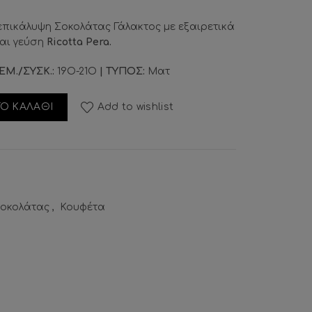
επικάλυψη Σοκολάτας Γάλακτος με εξαιρετικά
αι γεύση
Ricotta Pera.
ΕΜ./ΣΥΣΚ.:
19Ο-21Ο
| ΤΥΠΟΣ:
Ματ
otta Pera ποσότητα
Ο ΚΑΛΑΘΙ
Add to wishlist
Σοκολάτας
,
Κουφέτα