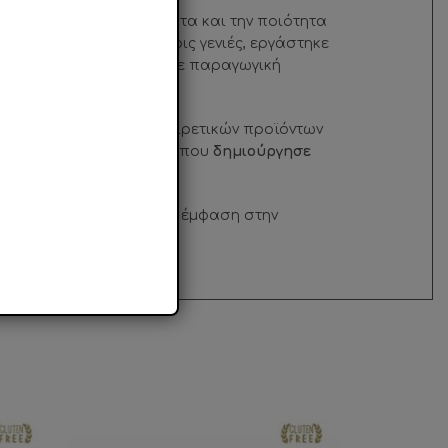
ελματισμό, την ικανότητα και την ποιότητα
 κουφέτων. Για τέσσερις γενιές, εργάστηκε
ιφάνειας 2Ο.ΟΟΟ τ.μ., με παραγωγική
σαν στη δημιουργία εξαιρετικών προϊόντων
ας
, ενώ το 2Ο16, η πρώτη που
δημιούργησε
ία παραγωγής γίνεται με έμφαση στην