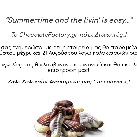
“Summertime and the livin’ is easy…”
Περιγραφή
Αλλεργιογόνα
To ChocolateFactory.gr πάει Διακοπές..!
 σας ενημερώσουμε οτι η εταιρεία μας θα παραμείνε
ούστου μέχρι και 21 Αυγούστου
λόγω καλοκαιρινών δι
νό πουράκι γκοφρέτας, γέμιση κρέμας Buono & επικάλυψη 
φείο και το σχολείο για τη Γιορτή και τα Γενέθλια σας.
ραγγελίες σας θα λαμβάνονται κανονικά και θα εκτελ
επιστροφή μας!
Προφίλ Σοκολάτας
Καλό Καλοκαίρι Αγαπημένοι μας Chocolovers..!
χρωματικό προφίλ, περιεκτικότητας
min. 34% στερεά κακάο
,
ύτητας σε συνδυασμό με πουράκι τραγανής γκοφρέτας και γέ
ά από εστίες θερμότητας.