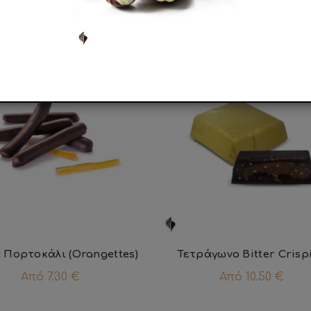
ΣΧΕΤΙΚΑ ΠΡΟΪΟΝΤΑ
Πορτοκάλι (Orangettes)
Τετράγωνο Bitter Crisp
Από
7.30
€
Από
10.50
€