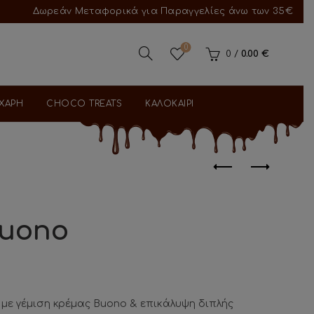
Δωρεάν Μεταφορικά για Παραγγελίες άνω των 35€
0
0
/
0.00
€
ΑΧΑΡΗ
CHOCO TREATS
ΚΑΛΟΚΑΙΡΙ
Buοno
με γέμιση κρέμας Buono & επικάλυψη διπλής