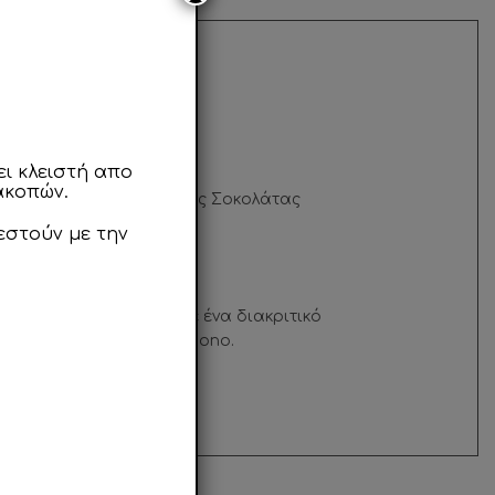
ι κλειστή απο
ακοπών.
διπλής στρώσης πλούσιας Σοκολάτας
εστούν με την
 κρεμώδης απαλή υφή με ένα διακριτικό
μιση κρέμας με γεύση Buono.