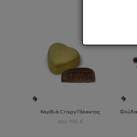
Καρδιά Crispy Γάλακτος
Φλύδα 
Από
9.95
€