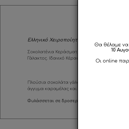
Ελληνικό Χειροποίητο Προϊόν…
Θα θέλαμε να
10 Αυγ
Σοκολατένια Κεράσματα Χειροποίητα με Τραγα
Γάλακτος. Ιδανικό Κέρασμα Σοκολάτας για το γρα
Οι online πα
Πλούσια σοκολάτα γάλακτος σε ανοιχτό καφέ 
άγγιγμα καραμέλας και ευχάριστες νότες γλυκ
Φυλάσσεται σε δροσερό και ξηρό μέρος, μακρι