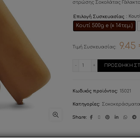
στρώσης Σοκολάτας Γάλακτ
: Κουτ
Επιλογή Συσκευασίας
Κουτί 500g e (± 14τεμ.)
9.45
Τιμή Συσκευασίας:
Πουράκι Buοno ποσότ
ΠΡΟΣΘΗΚΗ ΣΤ
Κωδικός προϊόντος:
15021
Κατηγορίες:
Σοκοκεράσματ
Share