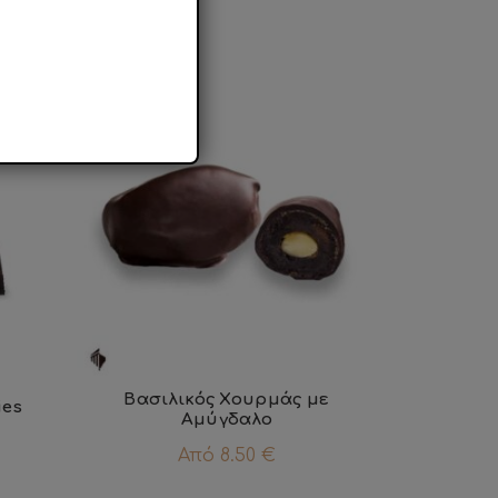
Βασιλικός Χουρμάς με
ies
Αμύγδαλο
Από
8.50
€