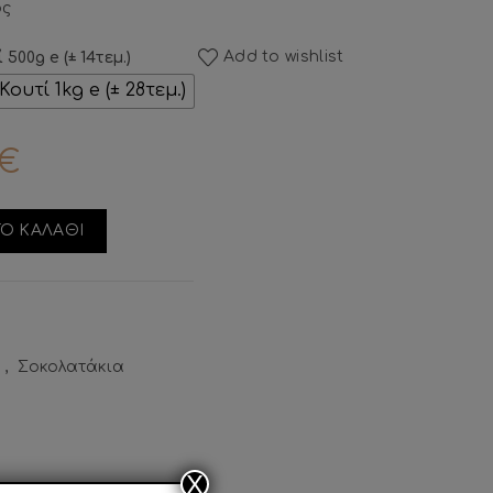
ος
Add to wishlist
ί 500g e (± 14τεμ.)
Κουτί 1kg e (± 28τεμ.)
€
ητα
Ο ΚΑΛΑΘΙ
α
,
Σοκολατάκια
X