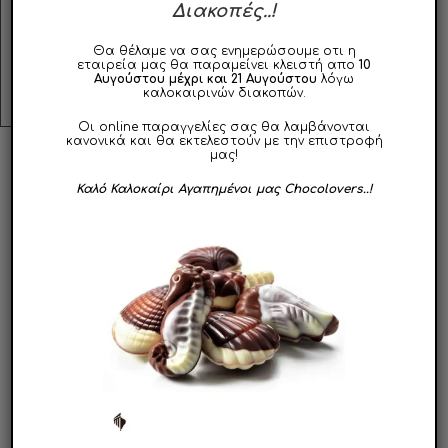
προκαλέσει υπακτική δράση.
Διακοπές..!
Φυλάσσεται σε δροσερό και ξηρό μέρος, μακριά από
Θα θέλαμε να σας ενημερώσουμε οτι η
εστίες θερμότητας.
εταιρεία μας θα παραμείνει κλειστή απο
10
Αυγούστου μέχρι και 21 Αυγούστου
λόγω
καλοκαιρινών διακοπών.
Οι online παραγγελίες σας θα λαμβάνονται
κανονικά και θα εκτελεστούν με την επιστροφή
μας!
ΣΧΕΤΙΚΑ ΠΡΟΪΟΝΤΑ
Καλό Καλοκαίρι Αγαπημένοι μας Chocolovers..!
ΣΥΝΤΟΜΑ
ΔΙΑΘΕΣΙΜΟ
Αυτό
Αυτό
το
το
προϊόν
προϊόν
Sugar Free Bites
Σοκολάτα Υγείας