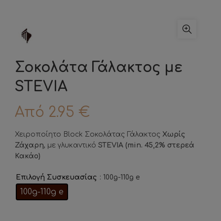
Σοκολάτα Γάλακτος με
STEVIA
Από
2.95
€
Χειροποίητο Block Σοκολάτας Γάλακτος
Xωρίς
Ζάχαρη
, με γλυκαντικό
STEVIA (min. 45,2% στερεά
Κακάο)
: 100g-110g e
Επιλογή Συσκευασίας
100g-110g e