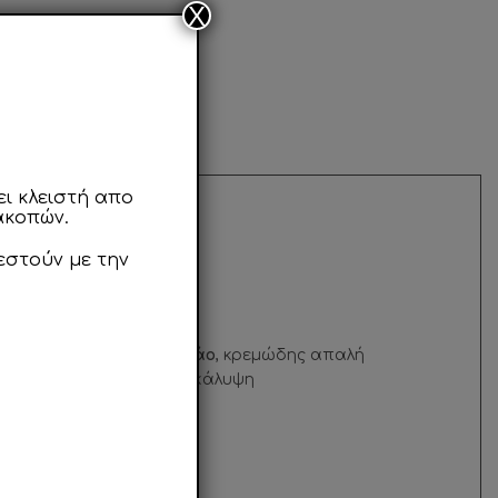
X
ι κλειστή απο
ακοπών.
εστούν με την
τας
min. 34% στερεά κακάο
, κρεμώδης απαλή
νας Φουντουκιού και επικάλυψη