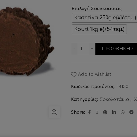
Επιλογή Συσκευασίας
Κασετίνα 250g e(±16τεμ.)
Kουτί 1kg e(±54τεμ.)
Τρουφίνι Γάλακτος ποσ
ΠΡΟΣΘΗΚΗ ΣΤ
Add to wishlist
Κωδικός προϊόντος:
14150
Κατηγορίες:
Σοκολατάκια
,
Χ
Share