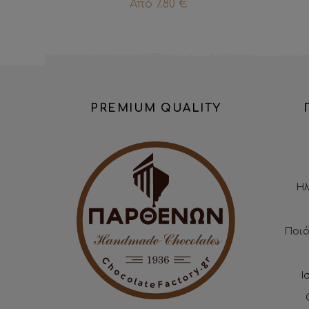
Από
7.80
€
PREMIUM QUALITY
Ηλ
Ποιό
Ι