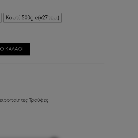
Κουτί 500g e(±27τεμ.)
ότητα
Ο ΚΑΛΑΘΙ
ειροποίητες Τρούφες