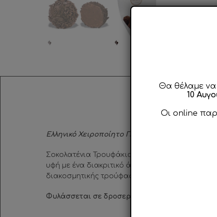
Θα θέλαμε να
10 Αυγ
Οι online πα
Ελληνικό Χειροποίητο Προϊόν…
Σοκολατένια Τρουφάκια με πλούσια Σοκολάτα γ
υφή με ένα διακριτικό άγγιγμα καραμέλας και 
διακοσμητικής τρούφας γάλακτος.
Φυλάσσεται σε δροσερό και ξηρό μέρος, μακρ