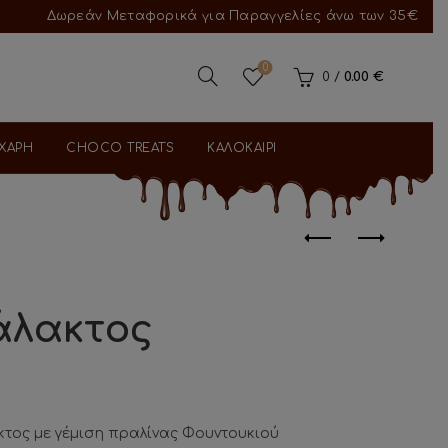
Δωρεάν Μεταφορικά για Παραγγελίες άνω των 35€
0
0
/
0.00
€
ΑΧΑΡΗ
CHOCO TREATS
ΚΑΛΟΚΑΙΡΙ
Γάλακτος
κτος με γέμιση πραλίνας Φουντουκιού