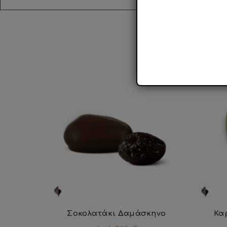
Σοκολατάκι Δαμάσκηνο
Κα