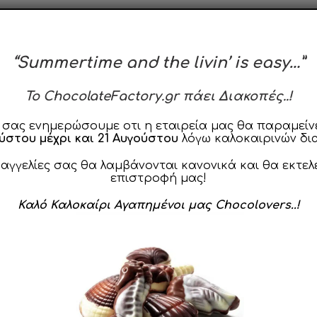
“Summertime and the livin’ is easy…”
To ChocolateFactory.gr πάει Διακοπές..!
 σας ενημερώσουμε οτι η εταιρεία μας θα παραμείνε
ούστου μέχρι και 21 Αυγούστου
λόγω καλοκαιρινών δι
Περιγραφή
Αλλεργιογόνα
ραγγελίες σας θα λαμβάνονται κανονικά και θα εκτελ
επιστροφή μας!
Καλό Καλοκαίρι Αγαπημένοι μας Chocolovers..!
άλακτος σε ανοιχτό καφέ χρωματικό προφίλ, περιεκτικότη
ευχάριστες νότες γλυκύτητας σε συνδυασμό με γέμιση πραλί
ιά από εστίες θερμότητας.