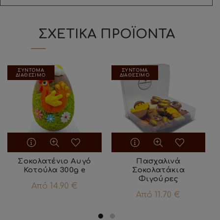
ΣΧΕΤΙΚΑ ΠΡΟΪΟΝΤΑ
ΣΥΝΤΟΜΑ
ΣΥΝΤΟΜΑ
ΔΙΑΘΕΣΙΜΟ
ΔΙΑΘΕΣΙΜΟ
Αυτό
Αυτό
το
το
προϊόν
προϊόν
Σοκολατένιο Αυγό
Πασχαλινά
Κοτούλα 300g e
έχει
Σοκολατάκια
έχει
Φιγούρες
πολλαπλές
πολλαπλές
Από
14.90
€
παραλλαγές.
παραλλαγές.
Από
11.70
€
Οι
Οι
επιλογές
επιλογές