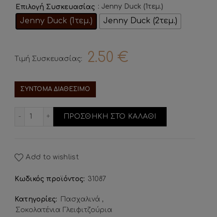
: Jenny Duck (1τεμ.)
Επιλογή Συσκευασίας
Jenny Duck (1τεμ.)
Jenny Duck (2τεμ.)
2.50
€
Τιμή Συσκευασίας:
ΣΥΝΤΟΜΑ ΔΙΑΘΕΣΙΜΟ
Σοκολατένιο Γλειφιτζούρι Παπάκι ποσότητα
ΠΡΟΣΘΗΚΗ ΣΤΟ ΚΑΛΑΘΙ
Add to wishlist
Κωδικός προϊόντος:
31087
Κατηγορίες:
Πασχαλινά
,
Σοκολατένια Γλειφιτζούρια