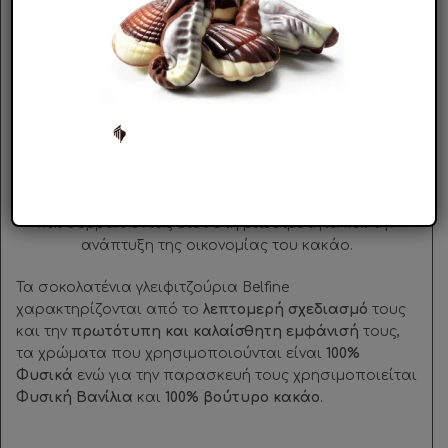
διαδικασίες
της με σκοπό να παρέχει τα νοστιμότερα
σοκολατένια γλειφιτζούρια! Έχει κερδίσει
πολλά
βραβεία καινοτομίας
κάτι που την κάνει να
εξελίσσεται συνεχώς.Είναι ιδιαίτερα
φιλική προς τη
φύση και το περιβάλλον
καθώς έχει
την
πιστοποίηση BRC
με βαθμό ΑΑ+ (η υψηλότερη
πιστοποίηση ποιότητας που μπορεί να επιτευχθεί).
Επίσης απο το
2020
όλα τα Σοκολατένια
γλειφιτζούρια που παράγει έχουν την
πιστοποίηση
του
προγράμματος
Fair Trade Cocoa
,
συμμετέχοντας
και συμβάλλοντας έτσι στη βιωσιμότητα και την
ανάπτυξη της οικονομίας του κακάο.
Τα σοκολατένια γλειφιτζούρια Belfine
χαρακτηρίζονται από το
λεπτομερή σχεδιασμό
τους
και την
πρωτότυπη και καλαίσθητη εμφάνισή
τους,
τα χρώματα που χρησιμοποιούνται είναι
100%
Φυσικά
ενώ για την παρασκευή τους χρησιμοποιείται
Φυσική Βανίλια
και
100% βούτυρο κακάο
.