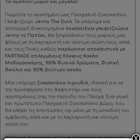
τα αγαπούν μικροί και μεγάλοι!
Γνωρίστε το αγαπημένο μας Πασχαλινό Σοκολατένιο
Γλειφιτζούρι
Jenny The Duck
. Τα υπέροχα και
λεπτομερή διακοσμημένα
σοκολατένια γλειφιτζούρια
Jenny το Παπάκι,
θα ξετρελάνουν τους μικρούς μας
φίλους με τη λαχταριστή και νόστιμη γεύση τους, αλλά
και τους Γονείς καθώς
παράγονται αποκλειστικά με
FAIRTRADE επιλεγμένους Kόκκους Κακάο
Μαδαγασκάρης, 100% Φυσικά Χρώματα, Φυσική
Βανίλια και 100% βούτυρο κακάο.
Μία υπέροχη
Σοκολατένια Λιχουδιά,
ιδανική για να
την προσφέρετε στο Βαφτιστήρι και τους
αγαπημένους σας την περίοδο του Πάσχα. Ένα γλυκό
και πρωτότυπο Πασχαλινό Σοκολατένιο Δώρο, που
θα κλέψει τις εντυπώσεις οχι μόνο με τη μοναδική του
εμφάνιση, αλλά και με τη λαχταριστή και νόστιμη
γεύση του.
X
**
Όλα τα Σοκολατένια Γλειφιτζούρια είναι
ατομικά