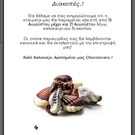
Διακοπές..!
αποτέλεσμα.
Θα θέλαμε να σας ενημερώσουμε οτι η
Φυλάσσεται σε δροσερό και ξηρό μέρος, μακριά από
εταιρεία μας θα παραμείνει κλειστή απο
10
εστίες θερμότητας.
Αυγούστου μέχρι και 21 Αυγούστου
λόγω
καλοκαιρινών διακοπών.
Οι online παραγγελίες σας θα λαμβάνονται
κανονικά και θα εκτελεστούν με την επιστροφή
μας!
Καλό Καλοκαίρι Αγαπημένοι μας Chocolovers..!
ΣΧΕΤΙΚΑ ΠΡΟΪΟΝΤΑ
Αυτό
Αυτό
το
το