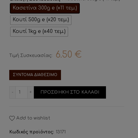
Κασετίνα 300g e (±11 τεμ.)
Κουτί 500g e (±20 τεμ.)
Κουτί 1kg e (±40 τεμ.)
6.50
€
Τιμή Συσκευασίας:
ΣΥΝΤΟΜΑ ΔΙΑΘΕΣΙΜΟ
Cupcake Buono ποσότητα
ΠΡΟΣΘΗΚΗ ΣΤΟ ΚΑΛΑΘΙ
Add to wishlist
Κωδικός προϊόντος:
13171