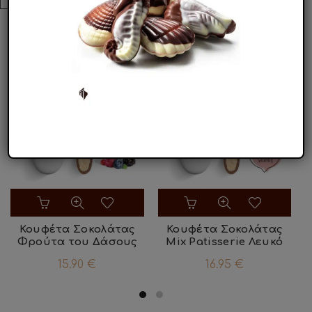
ΣΧΕΤΙΚΑ ΠΡΟΪΟΝΤΑ
Κουφέτα Σοκολάτας
Κουφέτα Σοκολάτας
Φρούτα του Δάσους
Mix Patisserie Λευκό
15.90
€
16.95
€