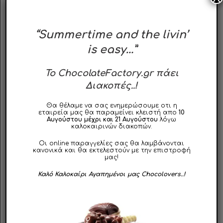
περιβάλλεται από μια λεπτή στρώση ζάχαρης.
Η γεύση είναι
έντονη, σοφιστικέ και εκλεπτυσμένη
,
“Summertime and the livin’
ιδανική για όσους αγαπούν τη μαύρη σοκολάτα και
is easy…”
επιλέγουν κουφέτα με χαρακτήρα. Η
ιταλική
Σφραγίδα Crispo
εξασφαλίζει κορυφαία ποιότητα
To ChocolateFactory.gr πάει
και άψογη εμφάνιση σε κάθε τεμάχιο.
Διακοπές..!
Ιδανικά για:
Θα θέλαμε να σας ενημερώσουμε οτι η
εταιρεία μας θα παραμείνει κλειστή απο
10
Γάμους με elegant ή minimal αισθητική
Αυγούστου μέχρι και 21 Αυγούστου
λόγω
καλοκαιρινών διακοπών.
Βαπτίσεις, εταιρικά events ή boutique catering
Candy bars και μπομπονιέρες υψηλής
Οι online παραγγελίες σας θα λαμβάνονται
κανονικά και θα εκτελεστούν με την επιστροφή
αισθητικής
μας!
Καλό Καλοκαίρι Αγαπημένοι μας Chocolovers..!
Το κουφέτο Extra Dark 85% αποτελεί επιλογή για
όσους εκτιμούν τις διακριτές γεύσεις και τη σοκολάτα
στην πιο αγνή της μορφή.