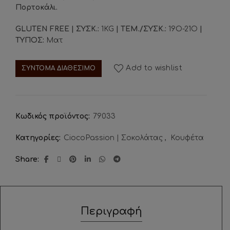
Πορτοκάλι.
GLUTEN FREE | ΣΥΣΚ.:
1KG
| ΤΕΜ./ΣΥΣΚ.:
19Ο-21Ο
|
ΤΥΠΟΣ:
Ματ
Add to wishlist
ΣΥΝΤΟΜΑ ΔΙΑΘΕΣΙΜΟ
Κωδικός προϊόντος:
79033
Κατηγορίες:
CiocoPassion | Σοκολάτας
,
Κουφέτα
Share
Περιγραφή