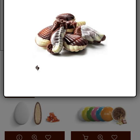
Η εταιρία Crispo διαθέτει
πιστοποιητικά όπως BRC,
IFS, ISO 22005, HALAL, HACCP, ISO 9001
και η
διαδικασία παραγωγής γίνεται με έμφαση στην
περιβαλλοντική βιωσιμότητα.
ΣΧΕΤΙΚΑ ΠΡΟΪΟΝΤΑ
ΣΥΝΤΟΜΑ
ΔΙΑΘΕΣΙΜΟ