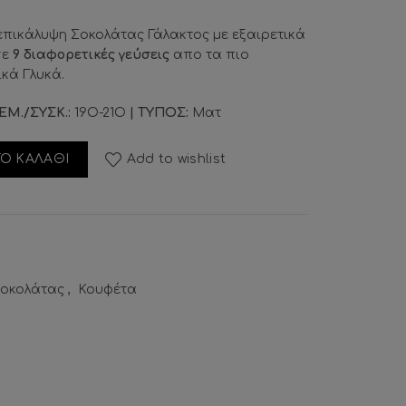
επικάλυψη Σοκολάτας Γάλακτος με εξαιρετικά
ε
9 διαφορετικές γεύσεις
απο τα πιο
κά Γλυκά.
ΕΜ./ΣΥΣΚ.:
19Ο-21Ο
| ΤΥΠΟΣ:
Ματ
Patisserie Λευκό ποσότητα
Ο ΚΑΛΑΘΙ
Add to wishlist
Σοκολάτας
,
Κουφέτα