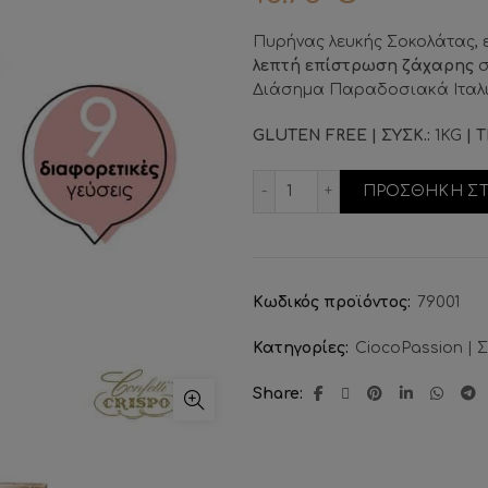
Πυρήνας λευκής Σοκολάτας, 
λεπτή επίστρωση ζάχαρης
σ
Διάσημα Παραδοσιακά Ιταλι
GLUTEN FREE | ΣΥΣΚ.:
1KG
| Τ
Κουφέτα Σοκολάτας Mix 
ΠΡΟΣΘΗΚΗ ΣΤ
Κωδικός προϊόντος:
79001
Κατηγορίες:
CiocoPassion | 
Share