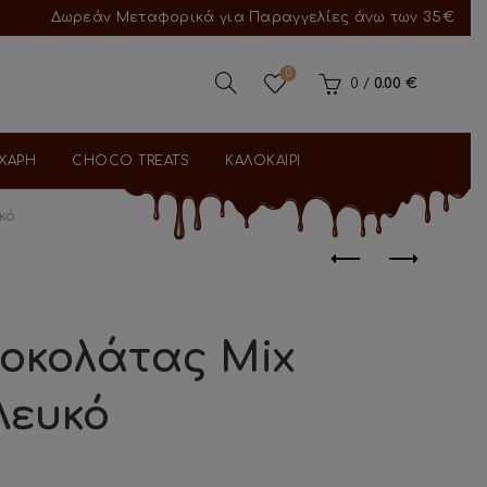
Δωρεάν Μεταφορικά για Παραγγελίες άνω των 35€
0
0
/
0.00
€
ΑΧΑΡΗ
CHOCO TREATS
ΚΑΛΟΚΑΙΡΙ
κό
οκολάτας Mix
 Λευκό