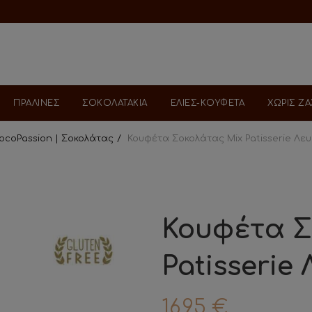
ΠΡΑΛΙΝΕΣ
ΣΟΚΟΛΑΤΑΚΙΑ
ΕΛΙΕΣ-ΚΟΥΦΕΤΑ
ΧΩΡΙΣ Ζ
iocoPassion | Σοκολάτας
Κουφέτα Σοκολάτας Mix Patisserie Λευ
Κουφέτα Σ
Patisserie
16.95
€