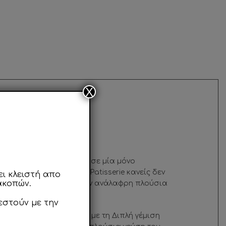
X
ips!
υστήριο γεύσης… Καθώς σε μία μόνο
ιλογή CiocoPassion Mix Patisserie κανείς δεν
ι κλειστή απο
ακοπών.
την κρεμώδη υφή τους, την ανάλαφρη πλούσια
τυρο κακάο!
εστούν με την
στή γευστική εμπειρία με τη Διπλή γέμιση