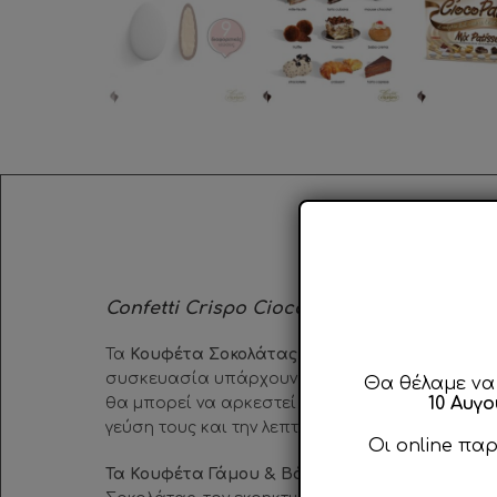
Περ
Confetti Crispo CiocoPassion
Τα
Κουφέτα Σοκολάτας CiocoPassion
Mix Patis
συσκευασία υπάρχουν
9 διαφορετικές γεύσεις
Θα θέλαμε να
10 Αυγ
θα μπορεί να αρκεστεί σε ένα μόνο κουφέτο! Π
γεύση τους και την λεπτή επίστρωση ζάχαρης!
Οι online πα
Τα Κουφέτα Γάμου & Βάπτισης
Ciocopassion θα