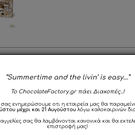
ιγραφή
Χρήση & Φροντίδα
Χρήσιμα T
“Summertime and the livin’ is easy…”
To ChocolateFactory.gr πάει Διακοπές..!
serie,
θα χαρίσουν σε εσάς και του καλεσμένους σας ένα μ
απο τα πιο
Διάσημα Παραδοσιακά Ιταλικά Γλυκά.
Με την επ
 σας ενημερώσουμε οτι η εταιρεία μας θα παραμείνε
ούστου μέχρι και 21 Αυγούστου
λόγω καλοκαιρινών δι
έρα απο τις 9 διαφορετικές γεύσεις, χαρακτηρίζονται από 
Επίσης περιέχουν Πραγματική Σοκολάτα απο 100% αγνό βού
ραγγελίες σας θα λαμβάνονται κανονικά και θα εκτελ
επιστροφή μας!
 προσφέρουν σε εσάς και τους καλεσμένους σας μια ξεχωρι