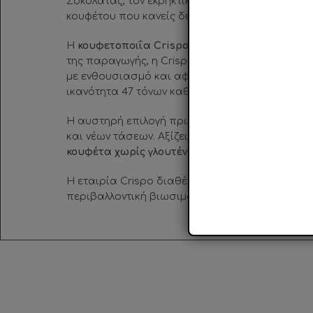
Σοκολάτας, τον εκρηκτικό συνδυασμό γεύσεων κ
κουφέτου που κανείς δε θα ξεχάσει!
Η
κουφετοποιΐα Crispo ιδρύθηκε το 189Ο
στη Ν
της παραγωγής, η Crispo κατάφερε να εδραιωθε
με ενθουσιασμό και αφοσίωση, με αποτέλεσμα 
ικανότητα 47 τόνων καθημερινά και εξαγωγές 
Η αυστηρή επιλογή πρώτων υλών σε συνδυασμό 
και νέων τάσεων. Αξίζει να σημειωθεί ότι είναι 
κουφέτα χωρίς γλουτένη.
Η εταιρία Crispo διαθέτει
πιστοποιητικά όπως B
περιβαλλοντική βιωσιμότητα.