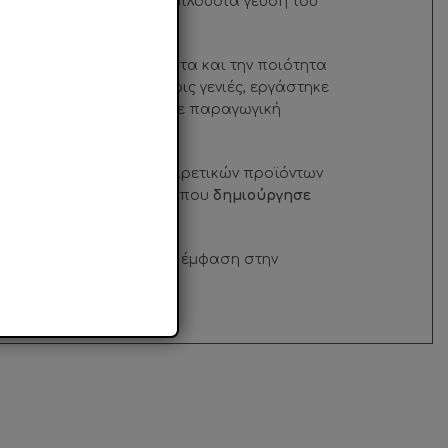
α και απελευθερώνει την πλούσια γεύση του
ελματισμό, την ικανότητα και την ποιότητα
 κουφέτων. Για τέσσερις γενιές, εργάστηκε
ιφάνειας 2Ο.ΟΟΟ τ.μ., με παραγωγική
σαν στη δημιουργία εξαιρετικών προϊόντων
ας
, ενώ το 2Ο16, η πρώτη που
δημιούργησε
ία παραγωγής γίνεται με έμφαση στην