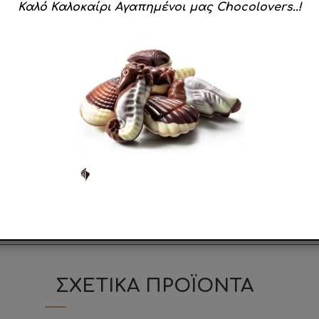
αι τη φινέτσα τους. Η σειρά CiocoPassion λιώνει στο στόμ
Καλό Καλοκαίρι Αγαπημένοι μας Chocolovers..!
άπολη με κύριο σκοπό την παραγωγή κουφέτων. Με τον επαγγ
ί στην Ιταλία αλλά και παγκοσμίως ως κορυφαίος παραγωγός
να διαθέτει σήμερα δύο μονάδες παραγωγής, συνολικής επ
σε περισσότερες από 5Ο χώρες σε όλο τον κόσμο.
με την τεχνογνωσία που πέρασε από γενιά σε γενιά οδήγη
η
πρώτη κουφετοποιΐα που δημιούργησε κουφέτα σοκολάτ
RC, IFS, ISO 22005, HALAL, HACCP, ISO 9001
και η διαδικασ
ΣΧΕΤΙΚΑ ΠΡΟΪΟΝΤΑ