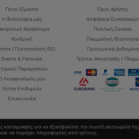
Ποιοι Είμαστε
Όροι Χρήσης
Η Φιλοσοφία μας
Ασφάλεια Συναλλαγών
εκτρονικό Κατάστημα
Πολιτική Cookies
Χονδρική
Πνευματική Ιδιοκτησία
τητα | Πιστοποίηση ISO
Προσωπικά Δεδομένα
Events & Festivals
Τρόποι Αποστολής / Πληρ
στορικό Παραγγελιών
Ο Λογαριασμός μου
Λίστα Επιθυμιών
Επικοινωνία
ες καταγραφής για να εξασφαλίσει την σωστή λειτουργία της
© 2026
CHOCOLATEFACTORY.GR
. All rights reserved
ς και να παρέχει πληροφορίες από τρίτους.