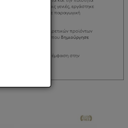
ελματισμό, την ικανότητα και την ποιότητα
 κουφέτων. Για τέσσερις γενιές, εργάστηκε
ιφάνειας 2Ο.ΟΟΟ τ.μ., με παραγωγική
σαν στη δημιουργία εξαιρετικών προϊόντων
ας
, ενώ το 2Ο16, η πρώτη που
δημιούργησε
ία παραγωγής γίνεται με έμφαση στην