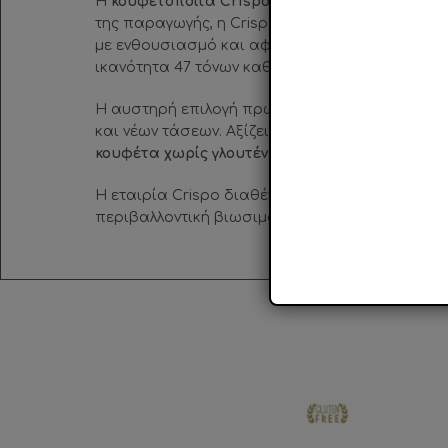
Η
κουφετοποιΐα Crispo ιδρύθηκε το 189Ο
στη Ν
της παραγωγής, η Crispo κατάφερε να εδραιωθε
με ενθουσιασμό και αφοσίωση, με αποτέλεσμα 
ικανότητα 47 τόνων καθημερινά και εξαγωγές 
Η αυστηρή επιλογή πρώτων υλών σε συνδυασμό 
και νέων τάσεων. Αξίζει να σημειωθεί ότι είναι 
κουφέτα χωρίς γλουτένη.
Η εταιρία Crispo διαθέτει
πιστοποιητικά όπως B
περιβαλλοντική βιωσιμότητα.