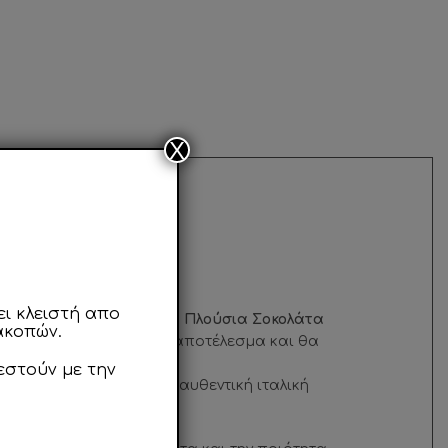
X
ips!
ι κλειστή απο
 όλα τα βλέμματα! Με τη
Πλούσια Σοκολάτα
ακοπών.
ό γευστικό και οπτικό αποτέλεσμα και θα
εστούν με την
luten free
προτάσεις με αυθεντική ιταλική