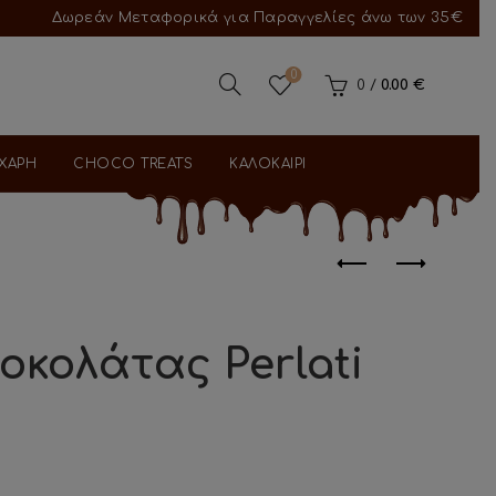
Δωρεάν Μεταφορικά για Παραγγελίες άνω των 35€
0
0
/
0.00
€
ΑΧΑΡΗ
CHOCO TREATS
ΚΑΛΟΚΑΙΡΙ
οκολάτας Perlati