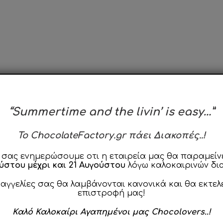
ιγραφή
Χρήση & Φροντίδα
Χρήσιμα T
“Summertime and the livin’ is easy…”
To ChocolateFactory.gr πάει Διακοπές..!
 σας ενημερώσουμε οτι η εταιρεία μας θα παραμείνε
ίζονται από τις έντονες
Περλέ αποχρώσεις
που μαγνητίζουν
ούστου μέχρι και 21 Αυγούστου
λόγω καλοκαιρινών δι
λεπτή επίστρωση ζάχαρης θα δημιουργήσουν ένα εντυπωσιακ
dy Bar σας!
ραγγελίες σας θα λαμβάνονται κανονικά και θα εκτελ
 elegant chic «πινελιά» για την πιο ξεχωριστή σας ημέρα!
G
επιστροφή μας!
ια ανά κιλό.
Καλό Καλοκαίρι Αγαπημένοι μας Chocolovers..!