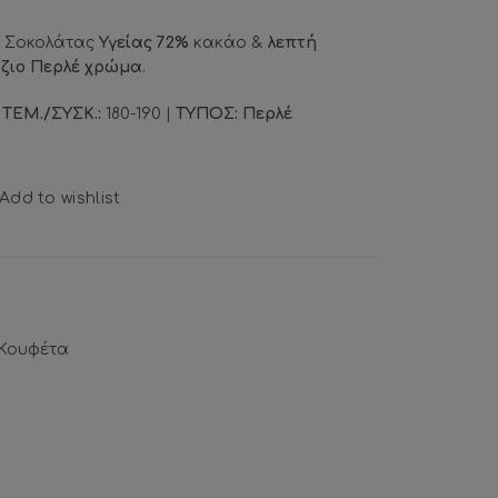
ς Σοκολάτας
Υγείας 72%
κακάο &
λεπτή
ζιο Περλέ χρώμα
.
|
ΤΕΜ./ΣΥΣΚ.:
180-190 |
ΤΥΠΟΣ:
Περλέ
Add to wishlist
Κουφέτα