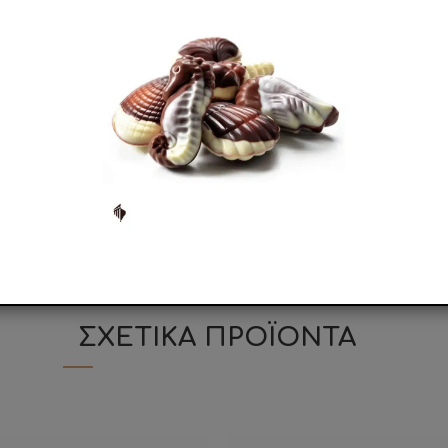
άπολη με κύριο σκοπό την παραγωγή κουφέτων. Με τον επαγγ
ί στην Ιταλία αλλά και παγκοσμίως ως κορυφαίος παραγωγός
να διαθέτει σήμερα δύο μονάδες παραγωγής, συνολικής επ
σε περισσότερες από 5Ο χώρες σε όλο τον κόσμο.
με την τεχνογνωσία που πέρασε από γενιά σε γενιά οδήγη
η
πρώτη κουφετοποιΐα που δημιούργησε κουφέτα σοκολάτ
RC, IFS, ISO 22005, HALAL, HACCP, ISO 9001
και η διαδικασ
ΣΧΕΤΙΚΑ ΠΡΟΪΟΝΤΑ