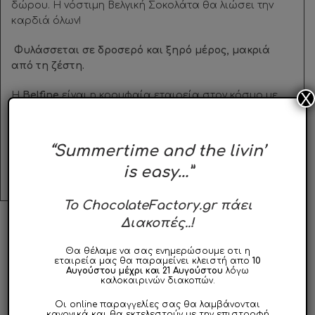
δώρου. Η νόστιμη Βελγική Σοκολάτα θα λιώσει την
καρδιά όλων!
Φυλάσσεται σε δροσερό και ξηρό μέρος, μακριά
από τη ζέστη.
X
Η
Belfine
είναι η κορυφαία εταιρεία στον κόσμο με
σοκολατένια γλειφιτζούρια & φιγούρες, για κάθε
ειδική περίσταση. Για την παραγωγή τους
χρησιμοποιείται αποκλειστικά πρώτης ποιότητας
“Summertime and the livin’
Βέλγικη σοκολάτα.
is easy…”
To ChocolateFactory.gr πάει
Διακοπές..!
ΣΧΕΤΙΚΑ ΠΡΟΪΟΝΤΑ
Θα θέλαμε να σας ενημερώσουμε οτι η
εταιρεία μας θα παραμείνει κλειστή απο
10
Αυγούστου μέχρι και 21 Αυγούστου
λόγω
καλοκαιρινών διακοπών.
ΣΥΝΤΟΜΑ
ΔΙΑΘΕΣΙΜΟ
Οι online παραγγελίες σας θα λαμβάνονται
κανονικά και θα εκτελεστούν με την επιστροφή