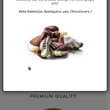
μας!
Καλό Καλοκαίρι Αγαπημένοι μας Chocolovers..!
Marshmallows
Σοκολατένιο Gift Box
Καρδούλες Pink – White
Τσαντάκι – Handbag
70g
10.95
€
8.90
€
PREMIUM QUALITY