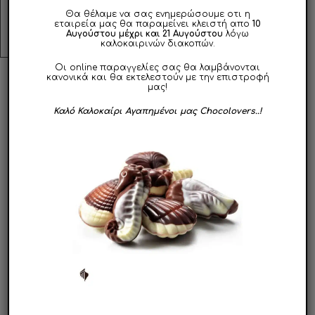
χωρίς υγρασία, σε θερμοκρασίες μέχρι
22 °C
Θα θέλαμε να σας ενημερώσουμε οτι η
εταιρεία μας θα παραμείνει κλειστή απο
10
Αυγούστου μέχρι και 21 Αυγούστου
λόγω
καλοκαιρινών διακοπών.
Οι online παραγγελίες σας θα λαμβάνονται
κανονικά και θα εκτελεστούν με την επιστροφή
μας!
ΣΧΕΤΙΚΑ ΠΡΟΪΟΝΤΑ
Καλό Καλοκαίρι Αγαπημένοι μας Chocolovers..!
Αυτό
το
προϊόν
Καραμελωμένο
Toppings Kit Παγωτού
Φιστίκι Κροκάν
έχει
19.90
€
πολλαπλές