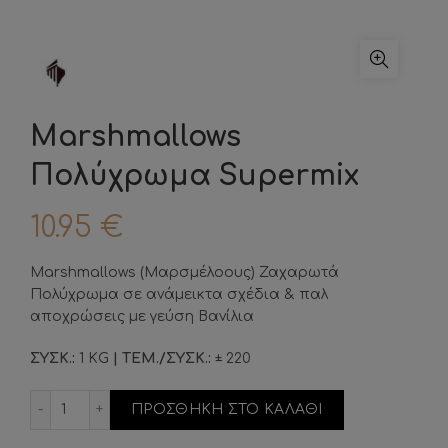
Marshmallows
Πολύχρωμα Supermix
10.95
€
Marshmallows (Μαρσμέλοους) Ζαχαρωτά
Πολύχρωμα σε ανάμεικτα σχέδια & παλ
αποχρώσεις με γεύση Βανίλια
ΣΥΣΚ.:
1 ΚG
| ΤΕΜ./ΣΥΣΚ.:
± 220
Marshmallows Πολύχρωμα Supermix ποσότητα
ΠΡΟΣΘΗΚΗ ΣΤΟ ΚΑΛΑΘΙ