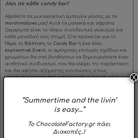
όλοι σε κάθε candy bar!
Αφεθείτε σε μια εκρηκτική εμπειρία γεύσης με τα
marshmallows
μας! Αυτά τα μαλακά και αφράτα
ζαχαρωτά είναι το τέλειο συνοδευτικό γλύκισμα για
κάθε μοναδική σας στιγμή. Είτε πρόκειται για το
Γάμο
, τη
Βάπτιση
, το
Candy Bar
ή ένα άλλο
εορταστικό Event
, οι αμέτρητες επιλογές σχεδίων και
χρωμάτων θα σας βοηθήσουν να δημιουργήσετε έναν
αισθητικό συνδυασμό, που θα κλέψει την παράσταση
και θα αφήσει αξέχαστες εντυπώσεις στους
X
καλεσμένους σας. Από απαλά ροζ και λευκά, μέχρι
παστέλ αποχρώσεις και φωτεινά χρώματα, θα βρείτε
σίγουρα τα τέλεια marshmallows που θα συνδυάσετε
αρμονικά με το θέμα και τα χρώματα της εκδήλωσής
“Summertime and the livin’
σας.
is easy…”
Τα ζαχαρωτά τύπου
Marshmallows
παράγονται
To ChocolateFactory.gr πάει
αποκλειστικά στην Ισπανία και την Ιταλία.
Διακοπές..!
Διατηρούνται σε ξηρό και δροσερό περιβάλλον,