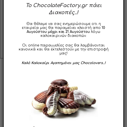
σας.
To ChocolateFactory.gr πάει
Διακοπές..!
Τα ζαχαρωτά τύπου
Marshmallows
παράγονται
αποκλειστικά στην Ισπανία και την Ιταλία.
Θα θέλαμε να σας ενημερώσουμε οτι η
εταιρεία μας θα παραμείνει κλειστή απο
10
Αυγούστου μέχρι και 21 Αυγούστου
λόγω
Διατηρούνται σε ξηρό και δροσερό περιβάλλον,
καλοκαιρινών διακοπών.
χωρίς υγρασία, σε θερμοκρασίες μέχρι
22 °C
Οι online παραγγελίες σας θα λαμβάνονται
κανονικά και θα εκτελεστούν με την επιστροφή
μας!
Καλό Καλοκαίρι Αγαπημένοι μας Chocolovers..!
ΣΧΕΤΙΚΑ ΠΡΟΪΟΝΤΑ