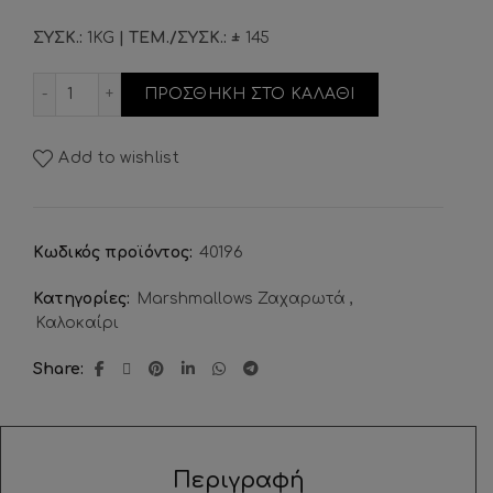
ΣΥΣΚ.:
1KG
| ΤΕΜ./ΣΥΣΚ.: ±
145
Marshmallow Rainbow Twist Πολύχρωμο Large ποσ
ΠΡΟΣΘΗΚΗ ΣΤΟ ΚΑΛΑΘΙ
Add to wishlist
Κωδικός προϊόντος:
40196
Κατηγορίες:
Marshmallows Ζαχαρωτά
,
Καλοκαίρι
Share
Περιγραφή