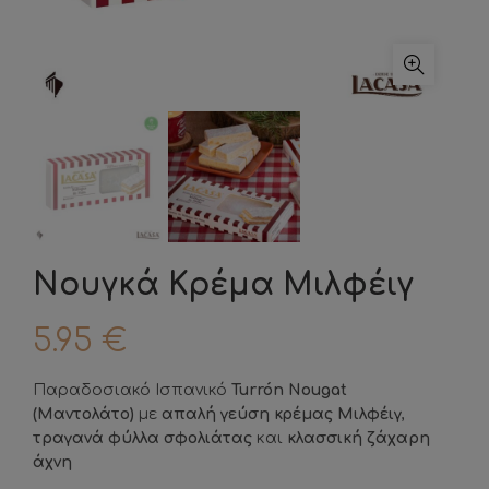
Νουγκά Κρέμα Μιλφέιγ
5.95
€
Παραδοσιακό Ισπανικό
Turrón Nougat
(Μαντολάτο)
με
απαλή γεύση κρέμας Μιλφέιγ
,
τραγανά φύλλα σφολιάτας
και
κλασσική ζάχαρη
άχνη