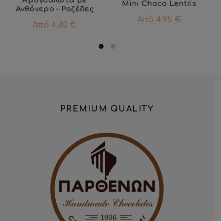
Αμυγδαλωτά με
Mini Choco Lentils
Ανθόνερο – Ροζέδες
έχει
έχει
Από
4.95
€
πολλαπλές
πολλαπλές
Από
4.80
€
παραλλαγές.
παραλλαγές.
Οι
Οι
επιλογές
επιλογές
μπορούν
μπορούν
να
να
επιλεγούν
επιλεγούν
στη
στη
σελίδα
σελίδα
PREMIUM QUALITY
του
του
προϊόντος
προϊόντος