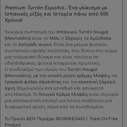
Premium
Turrón Español
…
Ένα γλύκισμα με
Ισπανικές ρίζες και Ιστορία πάνω από 500
Χρόνια!
Τα κύρια συστατικά του
Ισπανικού Turrón Nougat
(Μαντολάτο)
είναι το
Μέλι
, η
Ζάχαρη
, τα
Αμύγδαλα
και το
Ασπράδι αυγού
. Είναι ένα μείγμα φυσικών
συστατικών υψηλής ποιότητας, που δίνουν στο σώμα
μας ενεργειακή δύναμη και είναι πλούσια σε
υδατάνθρακες, φυτικά λιπαρά και πρωτεΐνες.
Ο συνδυασμό των υλικών του
Turrón Nougat
(Μαντολάτο),
με την απαλή γεύση κρέμας Μιλφέιγ
, τα
τραγανά φύλλα σφολιάτας
και την
κλασσική ζάχαρη
άχνη
, δημιουργούν ενα μοναδικό και ασύγκριτο
αποτέλεσμα. Το
Νουγκά Κρέμα Μιλφέιγ
ειναι σίγουρα
μια απολαυστική επιλογή για όσους αναζητούν μια
διαφορετική γεύση, πέρα απο τα συνηθισμένα.
Το Προϊόν ΔΕΝ Περιέχει ΦΟΙΝΙΚΕΛΑΙΟ |
Palm Oil Free
Product