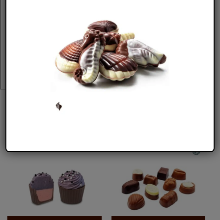
της παρασκευάζονται με την ίδια φροντίδα εδώ και
25 χρόνια, προσφέροντας κορυφαία γεύση και
ασφάλεια με πιστοποίηση
IFS
.
Συνθήκες Αποθήκευσης:
Φυλάσσονται σε δροσερό
και ξηρό μέρος μακριά από εστίες θερμότητας.
ΣΧΕΤΙΚΑ ΠΡΟΪΟΝΤΑ