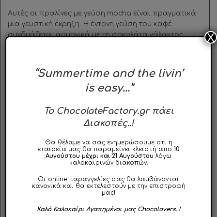
Αυτές οι πραλίνες με γεύση mocha είναι πραγματικά
μια γευστική έκρηξη. Η έντονη γεύση του καφέ
X
συνδυάζεται αρμονικά με τη σοκολάτα γάλακτος,
δημιουργώντας έναν εξαιρετικό συνδυασμό. Η
εξαιρετική τους εμφάνιση τις καθιστά ιδανικές για
δώρο.
“Summertime and the livin’
is easy…”
Tips
& Προτάσεις!
Απολαύστε τις πραλίνες Mocha ως μοναδικό
To ChocolateFactory.gr πάει
κέρασμα σε ειδικές περιστάσεις. Η εμφάνισή τους
Διακοπές..!
είναι τόσο εντυπωσιακή όσο και η γεύση τους,
γεγονός που τις κάνει ιδανικές για να εκπλήξετε
Θα θέλαμε να σας ενημερώσουμε οτι η
εταιρεία μας θα παραμείνει κλειστή απο
10
φίλους και αγαπημένους με ένα εκλεπτυσμένο
Αυγούστου μέχρι και 21 Αυγούστου
λόγω
γαστρονομικό δώρο.
καλοκαιρινών διακοπών.
Οι online παραγγελίες σας θα λαμβάνονται
Πληροφορίες για τη Visser Chocolade
κανονικά και θα εκτελεστούν με την επιστροφή
μας!
Η
Visser Chocolade
παράγει premium σοκολατάκια με
Καλό Καλοκαίρι Αγαπημένοι μας Chocolovers..!
αγνά υλικά και έμφαση στην ποιότητα. Οι πραλίνες