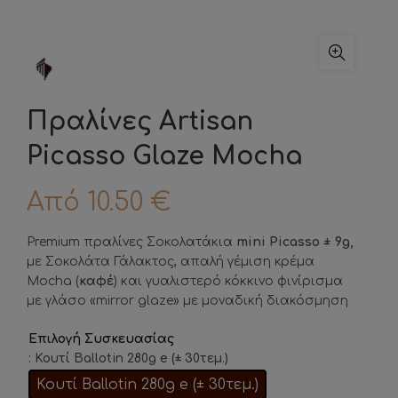
Πραλίνες Artisan
Picasso Glaze Mocha
Από
10.50
€
Premium πραλίνες Σοκολατάκια
mini Picasso ± 9g,
με Σοκολάτα Γάλακτος, απαλή γέμιση κρέμα
Mocha (
καφέ
) και γυαλιστερό κόκκινο φινίρισμα
με γλάσο «mirror glaze» με μοναδική διακόσμηση
Επιλογή Συσκευασίας
: Κουτί Ballotin 280g e (± 30τεμ.)
Κουτί Ballotin 280g e (± 30τεμ.)