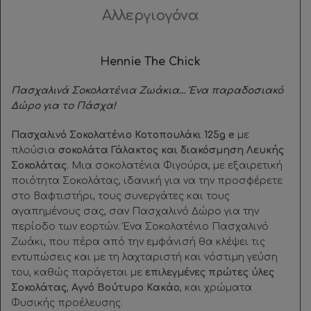
Αλλεργιογόνα
Hennie The Chick
Πασχαλινά Σοκολατένια Ζωάκια… Ένα παραδοσιακό
Δώρο για το Πάσχα!
Πασχαλινό Σοκολατένιο Κοτοπουλάκι 125g e
με
πλούσια
σοκολάτα Γάλακτος και διακόσμηση Λευκής
Σοκολάτας
. Μια σοκολατένια Φιγούρα, με εξαιρετική
ποιότητα Σοκολάτας, ιδανική για να την προσφέρετε
στο Βαφτιστήρι, τους συνεργάτες και τους
αγαπημένους σας, σαν Πασχαλινό Δώρο για την
περίοδο των εορτών. Ένα Σοκολατένιο Πασχαλινό
Ζωάκι, που πέρα από την εμφάνισή θα κλέψει τις
εντυπώσεις και με τη λαχταριστή και νόστιμη γεύση
του, καθώς παράγεται με
επιλεγμένες πρώτες ύλες
Σοκολάτας
,
Αγνό Βούτυρο Κακάο
, και χρώματα
Φυσικής προέλευσης.