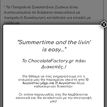
*
Τα Πασχαλινά Σοκολατένια Ζωάκια είναι
συσκευασμένα σε διάφανα σακουλάκια με
πασχαλινή διακόσμηση κατάλληλα για επαφή με
τρόφιμα.
X
Οι Πασχαλινές Σοκολατένιες Φιγούρες παράγονται
στη Γαλλία από την εταιρεία
C
onfiserie
Rohan
,
η
“Summertime and the livin’
οποία εξειδικεύεται στον σχεδιασμό και την
is easy…”
παραγωγή διακοσμημένης σοκολάτας και
Σοκολατένιας Φιγούρας από το
1954. Όλα τα
προϊόντα παράγονται αποκλειστικά με Αγνό Βούτυρο
To ChocolateFactory.gr πάει
Κακάο
και φέρουν τις πιστοποιήσεις
FairTrade
και
Διακοπές..!
Rainforest Alliance Certifi
cation
™
συμβάλλοντας έτσι
στη βιωσιμότητα και την ανάπτυξη της οικονομίας
Θα θέλαμε να σας ενημερώσουμε οτι η
εταιρεία μας θα παραμείνει κλειστή απο
10
του κακάο.
Αυγούστου μέχρι και 21 Αυγούστου
λόγω
καλοκαιρινών διακοπών.
* Οι αποστολές εντός Αττικής δύναται να παραδοθούν
Οι online παραγγελίες σας θα λαμβάνονται
με δικά μας μεταφορικά μέσα.
κανονικά και θα εκτελεστούν με την επιστροφή
* Για αποστολές εκτός Αττικής, λόγω ευπάθειας του
μας!
προϊόντος, συνίσταται τηλεφωνική επικοινωνία, ώστε