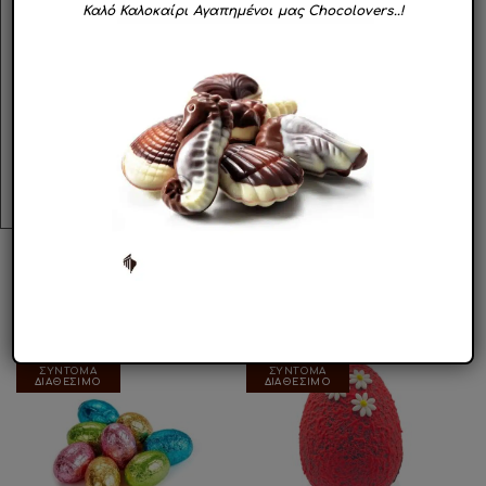
Καλό Καλοκαίρι Αγαπημένοι μας Chocolovers..!
η αποστολή να πραγματοποιθεί μέσω
συνεργαζόμενης μεταφορικής εταιρείας για
ασφαλέστερη παράδοση.
Προϊόν ευαίσθητο σε υψηλές θερμοκρασίες.
Φυλάσσεται σε δροσερό και ξηρό μέρος, μακριά
απο το φώς του ήλιου και άλλες πηγές θερμότητας.
ΣΧΕΤΙΚΑ ΠΡΟΪΟΝΤΑ
ΣΥΝΤΟΜΑ
ΣΥΝΤΟΜΑ
ΔΙΑΘΕΣΙΜΟ
ΔΙΑΘΕΣΙΜΟ