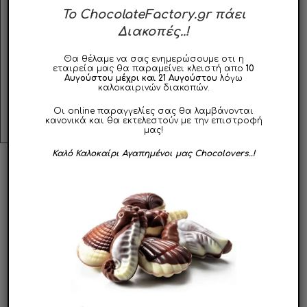
To ChocolateFactory.gr πάει
Γιατί αν η μισή απόλαυση ενός γλυκού είναι
Διακοπές..!
στη γεύση…η άλλη μισή είναι στην εμφάνισή
του!
Θα θέλαμε να σας ενημερώσουμε οτι η
εταιρεία μας θα παραμείνει κλειστή απο
10
Αυγούστου μέχρι και 21 Αυγούστου
λόγω
Φυλάσσεται σε δροσερό και ξηρό μέρος, μακριά από
καλοκαιρινών διακοπών.
εστίες θερμότητας.
Οι online παραγγελίες σας θα λαμβάνονται
κανονικά και θα εκτελεστούν με την επιστροφή
μας!
Καλό Καλοκαίρι Αγαπημένοι μας Chocolovers..!
ΣΧΕΤΙΚΑ ΠΡΟΪΟΝΤΑ