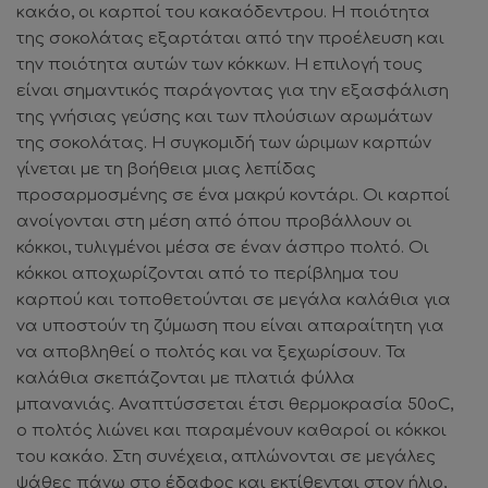
κακάο, οι καρποί του κακαόδεντρου. Η ποιότητα
της σοκολάτας εξαρτάται από την προέλευση και
την ποιότητα αυτών των κόκκων. Η επιλογή τους
είναι σημαντικός παράγοντας για την εξασφάλιση
της γνήσιας γεύσης και των πλούσιων αρωμάτων
της σοκολάτας. H συγκομιδή των ώριμων καρπών
γίνεται με τη βοήθεια μιας λεπίδας
προσαρμοσμένης σε ένα μακρύ κοντάρι. Οι καρποί
ανοίγονται στη μέση από όπου προβάλλουν οι
κόκκοι, τυλιγμένοι μέσα σε έναν άσπρο πολτό. Οι
κόκκοι αποχωρίζονται από το περίβλημα του
καρπού και τοποθετούνται σε μεγάλα καλάθια για
να υποστούν τη ζύμωση που είναι απαραίτητη για
να αποβληθεί ο πολτός και να ξεχωρίσουν. Τα
καλάθια σκεπάζονται με πλατιά φύλλα
μπανανιάς. Αναπτύσσεται έτσι θερμοκρασία 50oC,
ο πολτός λιώνει και παραμένουν καθαροί οι κόκκοι
του κακάο. Στη συνέχεια, απλώνονται σε μεγάλες
ψάθες πάνω στο έδαφος και εκτίθενται στον ήλιο,