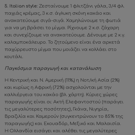
5. Italian style:
Ζεσταίνουμε 1 φλιτζάνι γάλα, 3/4 φλ.
παχιάς κρέμας, 3 κ.σ. άγλυκη σκόνη κακάο και
ανακατεύουμε σιγά-σιγά. Χαμηλώνουμε τη φωτιά
για να μη βράσει το μίγμα. Ρίχνουμε 2 κ.σ. ζάχαρη
και συνεχίζουμε να ανακατεύουμε. Δένουμε με 2 κ.γ.
καλαμποκάλευρο. Το ζητούμενο είναι ένα αρκετά
παχύρρευστο μίγμα που μοιάζει να κολλάει στο
κουτάλι.
Παγκόσμια παραγωγή και κατανάλωση
Η Κεντρική και Ν. Αμερική (11%,) η Νοτ/κή Ασία (2%)
και κυρίως η Αφρική (72%) ασχολούνται με την
καλλιέργεια του κακάο (βλ. χάρτη). Κύριες χώρες
παραγωγής είναι οι: Ακτή Ελεφαντοστού (παράγει
τις μεγαλύτερες ποσότητες), Γκάνα, Νιγηρία,
Βραζιλία και Καμερούν (συγκεντρώνουν το 85% της
παραγωγής) και Εκουαδόρ, Μεξικό και Μαλαισία.
Η Ολλανδία εισάγει και αλέθει τις μεγαλύτερες