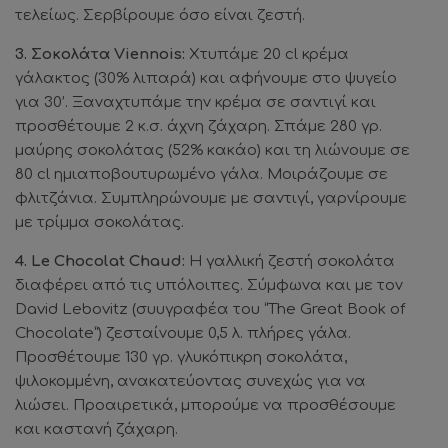
τελείως. Σερβίρουμε όσο είναι ζεστή.
3. Σοκoλάτα Viennois:
Xτυπάμε 20 cl κρέμα
γάλακτος (30% λιπαρά) και αφήνουμε στο ψυγείο
για 30’. Ξαναχτυπάμε την κρέμα σε σαντιγί και
προσθέτουμε 2 κ.σ. άχνη ζάχαρη. Σπάμε 280 γρ.
μαύρης σοκολάτας (52% κακάο) και τη λιώνουμε σε
80 cl ημιαποβουτυρωμένο γάλα. Μοιράζουμε σε
φλιτζάνια. Συμπληρώνουμε με σαντιγί, γαρνίρουμε
με τρίμμα σοκολάτας.
4. Le Chocolat Chaud:
Η γαλλική ζεστή σοκολάτα
διαφέρει από τις υπόλοιπες. Σύμφωνα και με τον
David Lebovitz (συυγραφέα του “The Great Book of
Chocolate”) ζεσταίνουμε 0,5 λ. πλήρες γάλα.
Προσθέτουμε 130 γρ. γλυκόπικρη σοκολάτα,
ψιλοκομμένη, ανακατεύοντας συνεχώς για να
λιώσει. Προαιρετικά, μπορούμε να προσθέσουμε
και καστανή ζάχαρη.