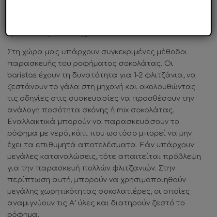
κλιματιζόμενους χώρους, μέχρι να φτάσουν στα
σημεία πώλησης.
Τρόποι παρασκευής
Στη χώρα μας υπάρχουν συγκεκριμένες μέθοδοι
παρασκευής του ροφήματος σοκολάτας. Οι
baristas έχουν τη δυνατότητα για 1-2 φλιτζάνια, να
ζεστάνουν το γάλα στη μηχανή και ακολουθώντας
τις οδηγίες στις συσκευασίες να προσθέσουν την
ανάλογη ποσότητα σκόνης ή mix σοκολάτας.
Εναλλακτικά μπορούν να παρασκευάσουν το
ρόφημα με νερό, κάτι που ωστόσο μπορεί να μην
έχει τα επιθυμητά αποτελέσματα. Εάν υπάρχουν
μεγάλες καταναλώσεις, τότε απαιτείται πρόβλεψη
για την παρασκευή πολλών φλιτζανιών. Στην
περίπτωση αυτή, μπορούν να χρησιμοποιηθούν
μεγάλης χωρητικότητας σοκολατιέρες, οι οποίες
αναμιγνύουν τις Α’ ύλες και διατηρούν ζεστό το
ρόφημα.