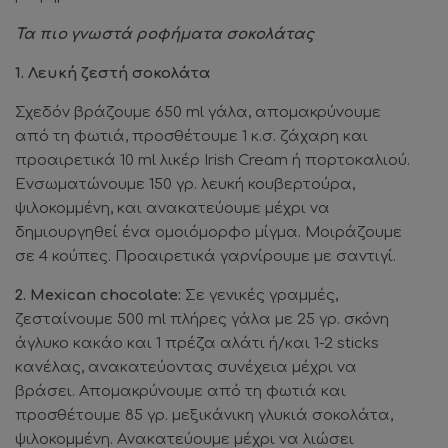
Τα πιο γνωστά ροφήματα σοκολάτας
1. Λευκή ζεστή σοκολάτα
Σχεδόν βράζουμε 650 ml γάλα, απομακρύνουμε
από τη φωτιά, προσθέτουμε 1 κ.σ. ζάχαρη και
προαιρετικά 10 ml λικέρ Irish Cream ή πορτοκαλιού.
Ενσωματώνουμε 150 γρ. λευκή κουβερτούρα,
ψιλοκομμένη, και ανακατεύουμε μέχρι να
δημιουργηθεί ένα ομοιόμορφο μίγμα. Μοιράζουμε
σε 4 κούπες. Προαιρετικά γαρνίρουμε με σαντιγί.
2. Mexican chocolate:
Σε γενικές γραμμές,
ζεσταίνουμε 500 ml πλήρες γάλα με 25 γρ. σκόνη
άγλυκο κακάο και 1 πρέζα αλάτι ή/και 1-2 sticks
κανέλας, ανακατεύοντας συνέχεια μέχρι να
βράσει. Απομακρύνουμε από τη φωτιά και
προσθέτουμε 85 γρ. μεξικάνικη γλυκιά σοκολάτα,
ψιλοκομμένη. Ανακατεύουμε μέχρι να λιώσει