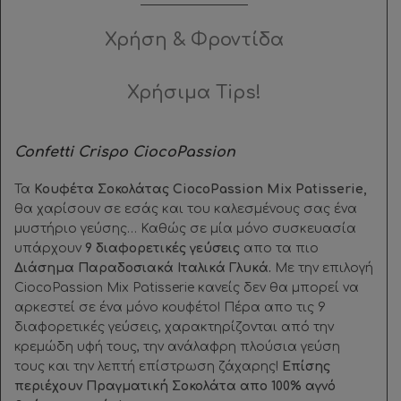
Χρήση & Φροντίδα
Χρήσιμα Tips!
Confetti Crispo CiocoPassion
Τα
Κουφέτα Σοκολάτας CiocoPassion
Mix Patisserie,
θα χαρίσουν σε εσάς και του καλεσμένους σας ένα
μυστήριο γεύσης… Καθώς σε μία μόνο συσκευασία
υπάρχουν
9 διαφορετικές γεύσεις
απο τα πιο
Διάσημα Παραδοσιακά Ιταλικά Γλυκά.
Με την επιλογή
CiocoPassion Mix Patisserie κανείς δεν θα μπορεί να
αρκεστεί σε ένα μόνο κουφέτο! Πέρα απο τις 9
διαφορετικές γεύσεις, χαρακτηρίζονται από την
κρεμώδη υφή τους, την ανάλαφρη πλούσια γεύση
τους και την λεπτή επίστρωση ζάχαρης!
Επίσης
περιέχουν Πραγματική Σοκολάτα απο 100% αγνό