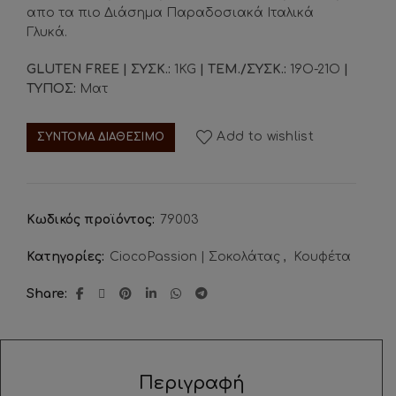
απο τα πιο Διάσημα Παραδοσιακά Ιταλικά
Γλυκά.
GLUTEN FREE | ΣΥΣΚ.:
1KG
| ΤΕΜ./ΣΥΣΚ.:
19Ο-21Ο
|
ΤΥΠΟΣ:
Ματ
Add to wishlist
ΣΥΝΤΟΜΑ ΔΙΑΘΕΣΙΜΟ
Κωδικός προϊόντος:
79003
Κατηγορίες:
CiocoPassion | Σοκολάτας
,
Κουφέτα
Share
Περιγραφή