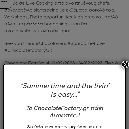
μέρος σε Live Cooking από αγαπημένους chefs,
σοκολατένιο sightseeing με εκθέματα σοκολάτας,
Workshops, Photo opportunities, kid’s area και πολλά
άλλα παράλληλα happenings που θα
ανακοινωθούν πολύ σύντομα!
See you there #Chocolovers #SpreadTheLove
#ChocolatefactoryGR
Chocolate Fest Vol.4
, 10/02/2023 – 14/02/2023, Παλιό
X
Αμαξοστάσιο ΟΣΥ, Γκάζι
Καθημερινές 17:00-23:00
Σαββατοκύριακο 12:00-23:00
“Summertime and the livin’
is easy…”
To ChocolateFactory.gr πάει
Διακοπές..!
Θα θέλαμε να σας ενημερώσουμε οτι η