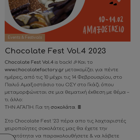
Events & Festivals
Chocolate Fest Vol.4 2023
Chocolate Fest Vol.4
is back! 🎉Και το
www.chocolatefactory.gr
μετακομίζει για πέντε
ημέρες, από τις 10 μέχρι τις 14 Φεβρουαρίου, στο
Παλιό Αμαξοστάσιο του ΟΣΥ στο Γκάζι όπου
μεταμορφώνεται σε μια θεματική έκθεση με θέμα –
τι άλλο:
ΤΗΝ ΑΓΑΠΗ. Για τη
σοκολάτα
. 🍫
Στο Chocolate Fest ’23 πέρα απο τις λαχταριστές
χειροποίητες σοκολάτες μας θα έχετε την
δυνατότητα να παρακολουθήσετε & να λάβετε