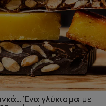
γκά… Ένα γλύκισμα με