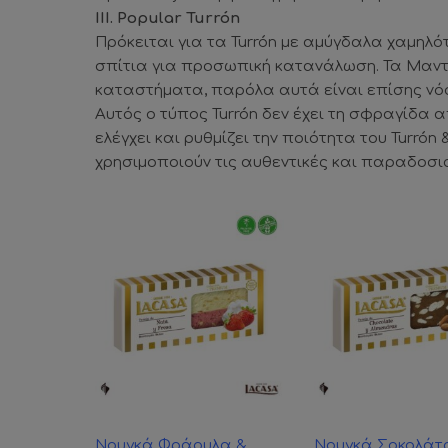
III. Popular Turrón
Πρόκειται για τα Turrón με αμύγδαλα χαμηλ
σπίτια για προσωπική κατανάλωση. Τα Μαντο
καταστήματα, παρόλα αυτά είναι επίσης νόσ
Αυτός ο τύπος Turrón δεν έχει τη σφραγίδα 
ελέγχει και ρυθμίζει την ποιότητα του Turró
χρησιμοποιούν τις αυθεντικές και παραδοσια
Νουγκά Φράουλα &
Νουγκά Σοκολάτ