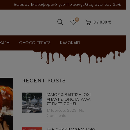
Δωρεάν Μεταφορικά για Παραγγελίες άνω των 35€
0
0
/
0.00
€
ΑΧΑΡΗ
CHOCO TREATS
ΚΑΛΟΚΑΙΡΙ
RECENT POSTS
ΓΑΜΟΣ & ΒΑΠΤΙΣΗ. ΟΧΙ
ΑΠΛΑ ΓΕΓΟΝΟΤΑ, ΑΛΛΑ
ΣΤΙΓΜΕΣ ΖΩΗΣ!
17 Ιουνίου, 2025
No
Comments
THE CHRISTMAS FACTORY