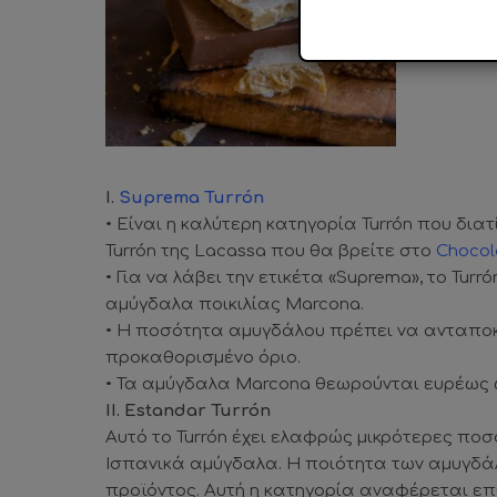
III. Popu
Ι.
Suprema Turrón
• Είναι η καλύτερη κατηγορία Turrón που δι
Turrón της Lacassa που θα βρείτε στο
Chocol
• Για να λάβει την ετικέτα «Suprema», το Tur
αμύγδαλα ποικιλίας Marcona.
• Η ποσότητα αμυγδάλου πρέπει να ανταποκ
προκαθορισμένο όριο.
• Τα αμύγδαλα Marcona θεωρούνται ευρέως ω
ΙΙ. Estandar Turrón
Αυτό το Turrón έχει ελαφρώς μικρότερες πο
Ισπανικά αμύγδαλα. Η ποιότητα των αμυγδά
προϊόντος. Αυτή η κατηγορία αναφέρεται επίσ