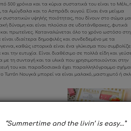
ό 500 χρόνια και τα κύρια συστατικά του είναι το Μέλι, 
 τα Αμύγδαλα και το Ασπράδι αυγού. Είναι ένα μείγμα
 συστατικών υψηλής ποιότητας, που δίνουν στο σώμα μ
ακή δύναμη και είναι πλούσια σε υδατάνθρακες, φυτικά
και πρωτεΐνες. Καταναλώνεται όλο το χρόνο ωστόσο στη
 είναι ιδιαίτερα δημοφιλές και συνδεδεμένο με τα
γεννα, καθώς ιστορικά είναι ένα γλύκισμα που συμβολίζε
 και την ευτυχία. Είναι διαθέσιμο σε πολλά είδη και γεύσ
 με τη συνταγή και τα υλικά που χρησιμοποιούνται στην
ευή του και παραδοσιακά έχει παραλληλόγραμμο σχήμα
 το Turrón Νουγκά μπορεί να είναι μαλακό, μαστιχωτό ή σκ
πριν από περίπου 500
ριτανούς αποίκους που
σπανία. Οι Μαυριτανοί
“Summertime and the livin’ is easy…”
και ως εκ τούτου