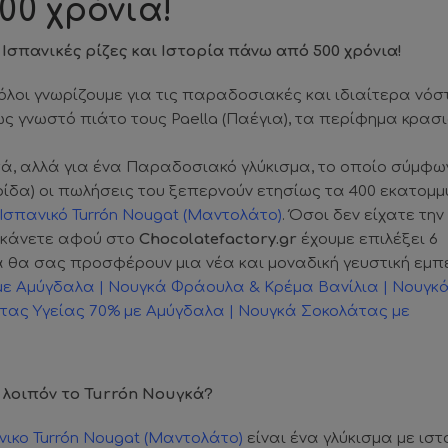
00 χρόνια!
Ισπανικές ρίζες και Ιστορία πάνω από 500 χρόνια!
, όλοι γνωρίζουμε για τις παραδοσιακές και ιδιαίτερα νόσ
ως γνωστό πιάτο τους Paella (Παέγια), τα περίφημα κρασ
τά, αλλά για ένα Παραδοσιακό γλύκισμα, το οποίο σύμφω
ρίδα) οι πωλήσεις του ξεπερνούν ετησίως τα 400 εκατομμ
Ισπανικό Turrón Nougat (Μαντολάτο)
. Όσοι δεν είχατε την
ο κάνετε αφού στο
Chocolatefactory.gr
έχουμε επιλέξει 6
 θα σας προσφέρουν μια νέα και μοναδική γευστική εμπε
με Αμύγδαλα
|
Νουγκά Φράουλα & Κρέμα Βανίλια
|
Νουγκ
τας Υγείας 70% με Αμύγδαλα
|
Νουγκά Σοκολάτας με
ι λοιπόν το Turrón Νουγκά?
νικο Turrón Nougat (Μαντολάτο)
είναι ένα γλύκισμα με ιστ