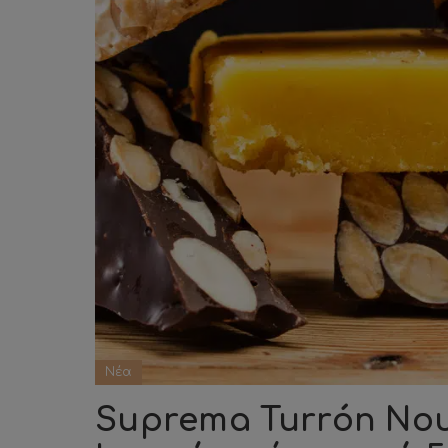
Νέα
Suprema Turrón Νου