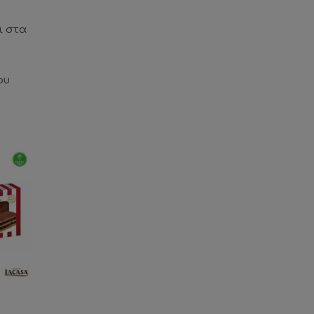
ι στα
ου