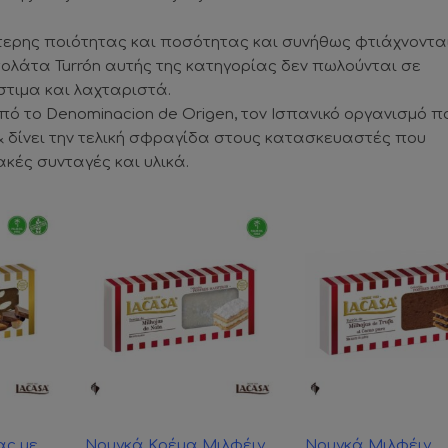
ότερης ποιότητας και ποσότητας και συνήθως φτιάχνοντα
λάτα Turrón αυτής της κατηγορίας δεν πωλούνται σε
τιμα και λαχταριστά.
από το Denominacion de Origen, τον Ισπανικό οργανισμό π
n & δίνει την τελική σφραγίδα στους κατασκευαστές που
κές συνταγές και υλικά.
ας με
Νουγκά Κρέμα Μιλφέιγ
Νουγκά Μιλφέιγ