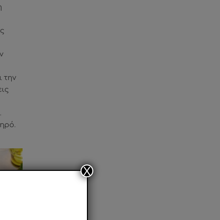
η
ας
ν
ι την
εις
.
ληρό.
X