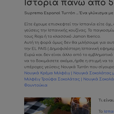
Ιστορία πάνω από 5
Suprema Espanol Turrón … Ένα γλύκισμα με 
Είτε έχουμε επισκεφτεί την Ισπανία είτε όχι
γεύσεις την Ισπανικής κουζίνας. Το παγκοσμί
τους Rioja ή το κλασσικό Jamon Iberico.
Αυτή τη φορά όμως δεν θα μιλήσουμε για αυ
την EL PAIS ( Δημοφιλέστερη Ισπανική εφημε
Ευρώ και δεν είναι άλλο από το εμβληματικό
να το δοκιμάσετε ακόμα, ήρθε η στιγμή να τ
υπέροχες γεύσεις Νουγκά Turrón που σίγουρα
Νουγκά Κρέμα Μιλφέιγ
|
Νουγκά Σοκολάτας 
Μιλφέιγ Τρούφα Σοκολάτας
|
Νουγκά Σοκολά
Φουντούκια
Τι είνα
Το
Ισπα