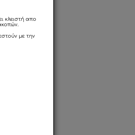
ι κλειστή απο
ακοπών.
εστούν με την
ς