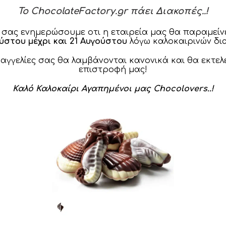
τσι αποφάσισαν να
To ChocolateFactory.gr πάει Διακοπές..!
κληρονομιά. Αν και τη
σπανούς λίγοι γνωρίζουν
 σας ενημερώσουμε οτι η εταιρεία μας θα παραμείνε
Η ζήτησή του Turrón
ούστου μέχρι και 21 Αυγούστου
λόγω καλοκαιρινών δι
ιππος Β’ (1527 – 1598)
ραγγελίες σας θα λαμβάνονται κανονικά και θα εκτελ
νεί σε κάθε ευκαιρία, με
επιστροφή μας!
να εξαπλωθεί πολύ
βικής και αργότερα και
Καλό Καλοκαίρι Αγαπημένοι μας Chocolovers..!
Ιστορικούς, οι Ισπανοί
rón Νουγκά στους εργάτες
αυτό και είναι ένα γλυκό
ική κουλτούρα.
 του Ισπανικού Turrón
ón κατατάσετε σε 3 κατηγορίες ποιότητας και οι τιμές του
ονται από αυτή.
ma Turrón
ndar Turrón