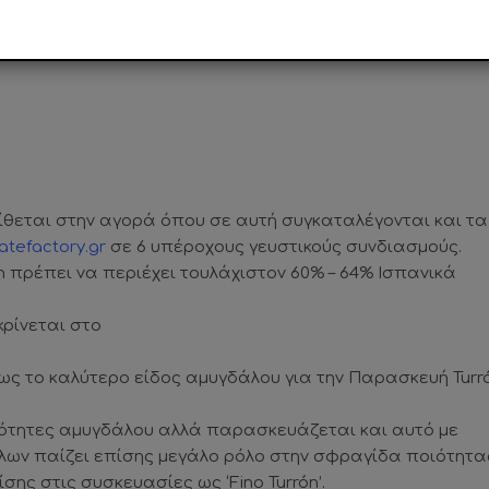
lar Turrón
ατίθεται στην αγορά όπου σε αυτή συγκαταλέγονται και τα
atefactory.gr
σε 6 υπέροχους γευστικούς συνδιασμούς.
rón πρέπει να περιέχει τουλάχιστον 60% – 64% Ισπανικά
ρίνεται στο
ς το καλύτερο είδος αμυγδάλου για την Παρασκευή Turró
σότητες αμυγδάλου αλλά παρασκευάζεται και αυτό με
λων παίζει επίσης μεγάλο ρόλο στην σφραγίδα ποιότητα
ης στις συσκευασίες ως ‘Fino Turrón’.