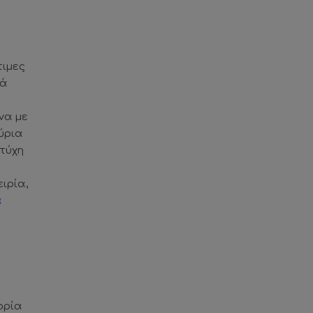
τιμες
ιά
να με
ύρια
 τύχη
ιρία,
ά
ορία