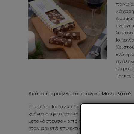
πάνω απ
Ζάχαρη,
φυσικών
ενεργει
λιπαρά 
Ισπανία
Χριστού
ενότητα
ανάλογα
παρασκ
Γενικά,
Από πού προήλθε το Ισπανικό Μαντολάτο?
Το πρώτο Ισπανικό Turrón παρασκευάστηκε 
χρόνια στην ισπανική πόλη Jijona, από Μαυ
μετανάστευσαν από τη Μέση Ανατολή στην Ι
ήταν αρκετά επιλεκτικοί με τις τροφές τους 