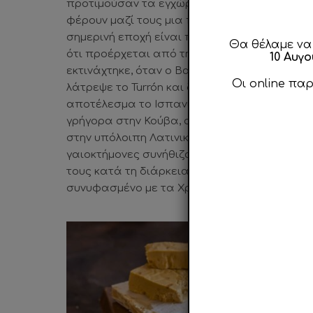
προτιμούσαν τα εγχώρια εδέσματά τους, έ
φέρουν μαζί τους μια πλούσια γαστρονομική 
σημερινή εποχή είναι πιο δημοφιλές στους Ι
Θα θέλαμε να
ότι προέρχεται από την Αραβική Χερσόνησο. 
10 Αυγ
εκτινάχτηκε, όταν ο Βασιλιάς της Ισπανίας Φίλ
Οι online πα
λάτρεψε το Turrón και δεν δίσταζε να το επαι
αποτέλεσμα το Ισπανικό Μαντολάτο Turron 
γρήγορα στην Κούβα, σε άλλα μέρη της Καραϊ
στην υπόλοιπη Λατινική Αμερική. Σύμφωνα με 
γαιοκτήμονες συνήθιζαν να προσφέρουν Tur
τους κατά τη διάρκεια των Χριστουγέννων, γι 
συνυφασμένο με τα Χριστούγεννα στην Ισπαν
Τα είδη
To Turr
καθορίζ
I. Supre
II. Esta